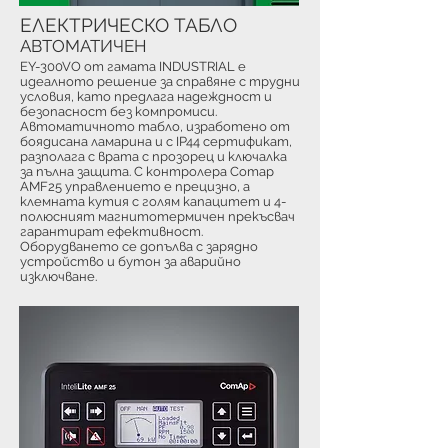
ЕЛЕКТРИЧЕСКО ТАБЛО
АВТОМАТИЧЕН
EY-300VO от гамата INDUSTRIAL е
идеалното решение за справяне с трудни
условия, като предлага надеждност и
безопасност без компромиси.
Автоматичното табло, изработено от
боядисана ламарина и с IP44 сертификат,
разполага с врата с прозорец и ключалка
за пълна защита. С контролера Comap
AMF25 управлението е прецизно, а
клемната кутия с голям капацитет и 4-
полюсният магнитотермичен прекъсвач
гарантират ефективност.
Оборудването се допълва с зарядно
устройство и бутон за аварийно
изключване.