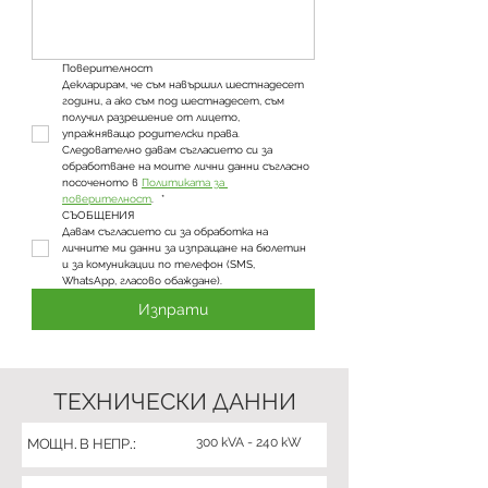
Поверителност
Декларирам, че съм навършил шестнадесет 
години, а ако съм под шестнадесет, съм 
получил разрешение от лицето, 
упражняващо родителски права. 
Следователно давам съгласието си за 
обработване на моите лични данни съгласно 
посоченото в 
Политиката за 
поверителност
. 
*
СЪОБЩЕНИЯ
Давам съгласието си за обработка на 
личните ми данни за изпращане на бюлетин 
и за комуникации по телефон (SMS, 
WhatsApp, гласово обаждане).
Изпрати
ТЕХНИЧЕСКИ ДАННИ
300 kVA - 240 kW
МОЩН. В НЕПР.: