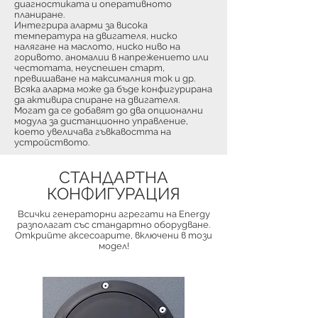
диагностиката и оперативното
планиране.
Интегрира аларми за висока
температура на двигателя, ниско
налягане на маслото, ниско ниво на
горивото, аномалии в напрежението или
честотата, неуспешен старт,
превишаване на максималния ток и др.
Всяка аларма може да бъде конфигурирана
да активира спиране на двигателя.
Могат да се добавят до два опционални
модула за дистанционно управление,
което увеличава гъвкавостта на
устройството.
СТАНДАРТНА
КОНФИГУРАЦИЯ
Всички генераторни агрегати на Energy
разполагат със стандартно оборудване.
Открийте аксесоарите, включени в този
модел!