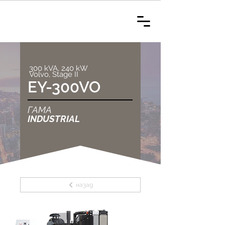
300 kVA, 240 kW
Volvo, Stage II
EY-300VO
ГАМА
INDUSTRIAL
назад