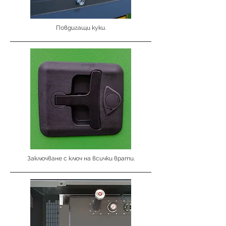
Повдигащи куки.
Заключване с ключ на всички врати.