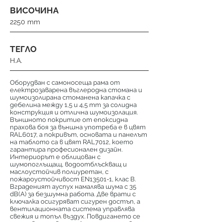
ВИСОЧИНА
2250 mm
ТЕГЛО
Н.А.
Оборудван с самоносеща рама от
електрозаварена въглеродна стомана и
шумоизолирана стоманена капачка с
дебелина между 1,5 и 4,5 mm за солидна
конструкция и отлична шумоизолация.
Външното покритие от епоксидна
прахова боя за външна употреба е в цвят
RAL6017, а покривът, основата и панелът
на таблото са в цвят RAL7012, което
гарантира професионален дизайн.
Интериорът е облицован с
шумопоглъщащ, водоотблъскващ и
маслоустойчив полиуретан, с
пожароустойчивост EN13501-1, клас B.
Вграденият ауспух намалява шума с 35
dB(A) за безшумна работа. Две врати с
ключалка осигуряват сигурен достъп, а
вентилационната система управлява
свежия и топъл въздух. Повдигането се