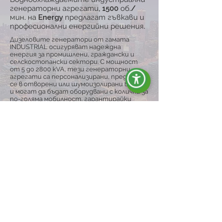
генераторни агрегати, 1500 об./
мин. на Energy предлагат гъвкави и
професионални енергийни решения.
Дизеловите генератори от гамата
INDUSTRIAL осигуряват надеждна
енергия за промишлени, граждански и
селскостопански сектори. С мощност
от 5 до 2800 kVA, тези генераторни
агрегати са персонализирани, предлагат
се в отворени или шумоизолирани версии
и могат да бъдат оборудвани с колички за
по-голяма мобилност, гарантирайки
непрекъснатост на работата дори в
трудни условия.
Разгледай гамата
ENERGY Е СИНОНИМ НА:
Качество и
надеждност</span>
Ние сме специализиран и мотивиран