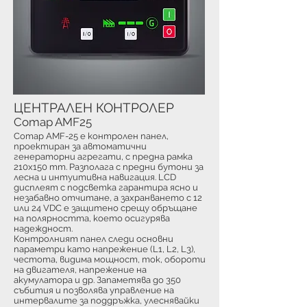
ЦЕНТРАЛЕН КОНТРОЛЕР
Comap AMF25
Comap AMF-25 е контролен панел,
проектиран за автоматични
генераторни агрегати, с предна рамка
210x150 mm. Разполага с предни бутони за
лесна и интуитивна навигация. LCD
дисплеят с подсветка гарантира ясно и
незабавно отчитане, а захранването с 12
или 24 VDC е защитено срещу обръщане
на полярността, което осигурява
надеждност.
Контролният панел следи основни
параметри като напрежение (L1, L2, L3),
честота, видима мощност, ток, обороти
на двигателя, напрежение на
акумулатора и др. Запаметява до 350
събития и позволява управление на
интервалите за поддръжка, улеснявайки