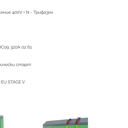
ение 400V + N - Трифазен
DC09 320A 02 61
ически старт
 EU STAGE V