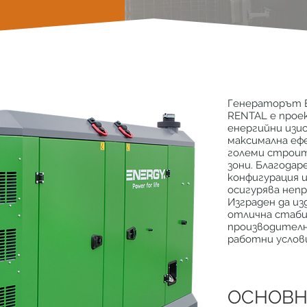
Генераторът E
RENTAL е прое
енергийни изи
максимална еф
големи строит
зони. Благода
конфигурация 
осигурява неп
Изграден да и
отлична стаби
производител
работни услов
ОСНОВН