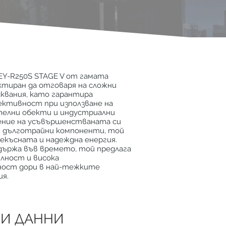
Y-R250S STAGE V от гамата
ктиран да отговаря на сложни
сквания, като гарантира
ективност при използване на
елни обекти и индустриални
рение на усъвършенстваната си
и дълготрайни компоненти, той
рекъсната и надеждна енергия.
здържа във времето, той предлага
лност и висока
ност дори в най-тежките
ия.
И ДАННИ