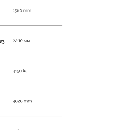
1580 mm
ез
2260 мм
4150 кг
4020 mm