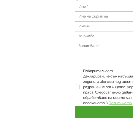
Държава*
Поверителност
Декларирам, че съм навър
години, а ако съм под шест
разрешение от лицето, уп
права. Следователно давам 
обработване на моите личн
посоченото в 
Политиката 