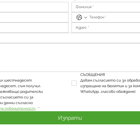
СЪОБЩЕНИЯ
шил шестнадесет 
Давам съгласието си за обрабо
надесет, съм получил 
изпращане на бюлетин и за ком
ражняващо родителски 
WhatsApp, гласово обаждане).
съгласието си за 
и данни съгласно 
за поверителност
. 
*
Изпрати