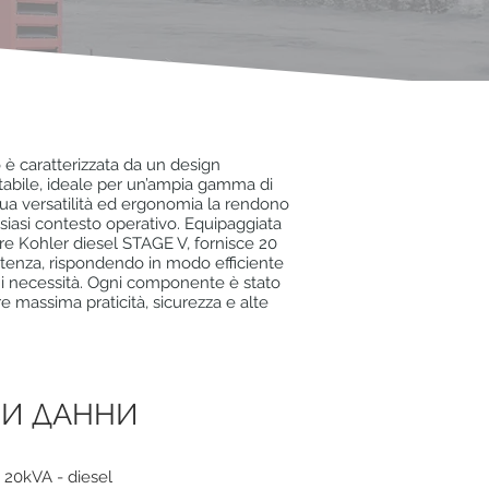
 è caratterizzata da un design
abile, ideale per un’ampia gamma di
 sua versatilità ed ergonomia la rendono
lsiasi contesto operativo. Equipaggiata
e Kohler diesel STAGE V, fornisce 20
tenza, rispondendo in modo efficiente
gni necessità. Ogni componente è stato
ire massima praticità, sicurezza e alte
И ДАННИ
 20kVA - diesel