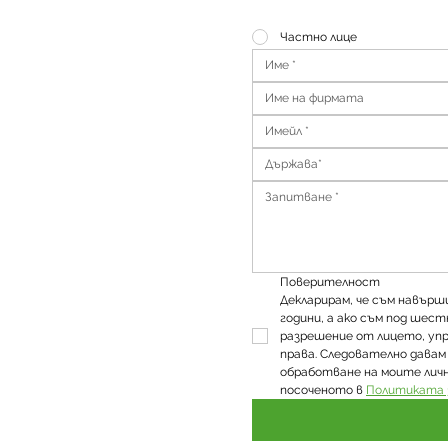
Частно лице
Държава*
Поверителност
Декларирам, че съм навър
години, а ако съм под шест
разрешение от лицето, уп
права. Следователно давам 
обработване на моите личн
посоченото в 
Политиката 