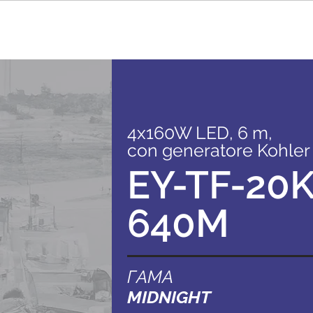
4x160W LED, 6 m,
con generatore Kohler
EY-TF-20K
640M
ГАМА
MIDNIGHT