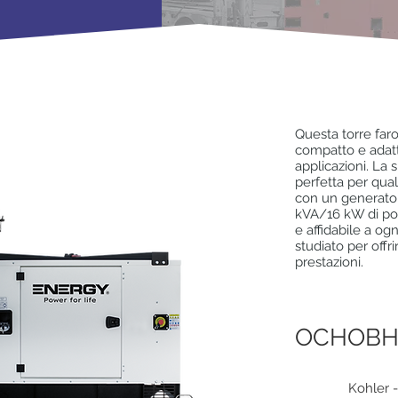
Questa torre faro
compatto e adatt
applicazioni. La
perfetta per qua
con un generator
kVA/16 kW di po
e affidabile a o
studiato per offr
prestazioni.
ОСНОВН
Kohler -