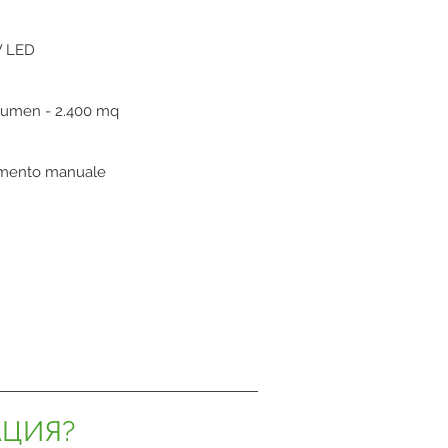
W LED
lumen - 2.400 mq
amento manuale
АЦИЯ?