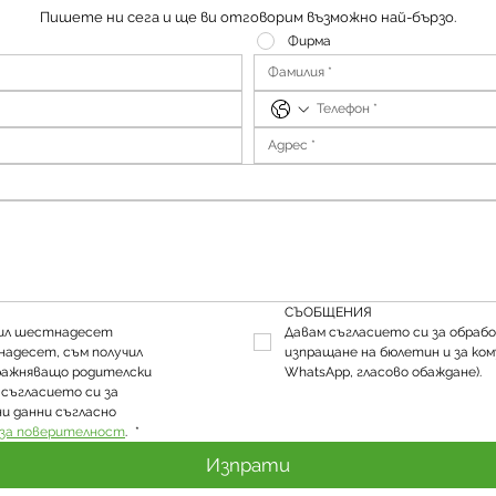
Пишете ни сега и ще ви отговорим възможно най-бързо.
Фирма
СЪОБЩЕНИЯ
шил шестнадесет 
Давам съгласието си за обрабо
надесет, съм получил 
изпращане на бюлетин и за ком
ражняващо родителски 
WhatsApp, гласово обаждане).
съгласието си за 
и данни съгласно 
за поверителност
. 
*
Изпрати