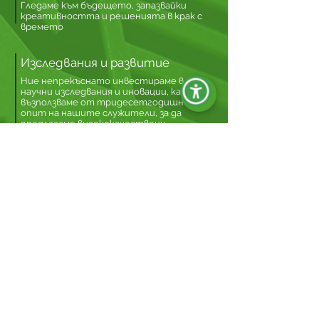
Гледаме към бъдещето, запазвайки
креативността и решенията в крак с
времето
Изследвания и развитие
Ние непрекъснато инвестираме в
научни изследвания и иновации, като се
възползваме от тридесетгодишния
опит на нашите служители, за да
предлагаме висококачествени
стандартни и персонализирани
продукти.
Традиция и растеж
С дългогодишен опит в семейния
бизнес, ние успяхме бързо да се наложим
на международния пазар. От
седалището ни в Montebello vicentino
продаваме продуктите си в повече от
120 страни по света.
ОТКРИЙТЕ КОИ СМЕ