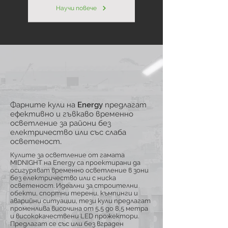
Научи повече
Фарните кули на Energy предлагат
ефективно и гъвкаво временно
осветление за райони без
електричество или със слаба
осветеност.
Кулите за осветление от гамата
MIDNIGHT на Energy са проектирани да
осигуряват временно осветление в зони
без електричество или с ниска
осветеност. Идеални за строителни
обекти, спортни терени, къмпинги и
аварийни ситуации, тези кули предлагат
променлива височина от 5,5 до 8,5 метра
и висококачествени LED прожектори.
Предлагат се със или без вграден