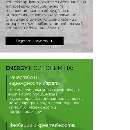
генератор, като кулите са устойчиви на
атмосферни условия, лесни за
транспортиране и оборудвани с
интуитивни системи за управление.
Опции като шумоизолирани кабини и
ремаркета улесняват употребата им в
критични и жилищни среди.
Разгледай гамата
ENERGY Е СИНОНИМ НА:
Качество и
надеждност</span>
Ние сме специализиран и мотивиран
екип, който произвежда и
разпространява генератори на ток на
международния пазар, гарантирайки
качество, надеждност и
професионализъм.
Иновации и креативностà