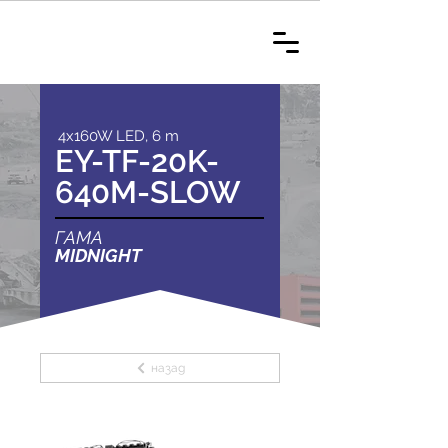
4x160W LED, 6 m
EY-TF-20K-
640M-SLOW
ГАМА
MIDNIGHT
назад