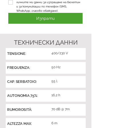
личните ми данни за изпращане на бюлетин 
и за комуникации по телефон (SMS, 
WhatsApp, гласово обаждане).
Изпрати
ТЕХНИЧЕСКИ ДАННИ
400/230 V
TENSIONE:
50 Hz
FREQUENZA:
55 l.
CAP. SERBATOIO:
16,2 h
AUTONOMIA 75%:
70 dB @ 7m
RUMOROSITÀ:
6 m
ALTEZZA MAX: