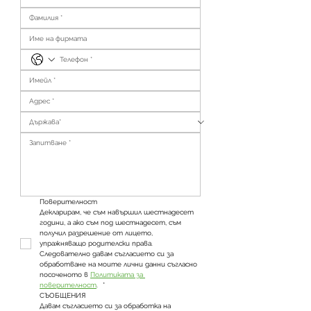
Поверителност
Декларирам, че съм навършил шестнадесет 
години, а ако съм под шестнадесет, съм 
получил разрешение от лицето, 
упражняващо родителски права. 
Следователно давам съгласието си за 
обработване на моите лични данни съгласно 
посоченото в 
Политиката за 
поверителност
. 
*
СЪОБЩЕНИЯ
Давам съгласието си за обработка на 