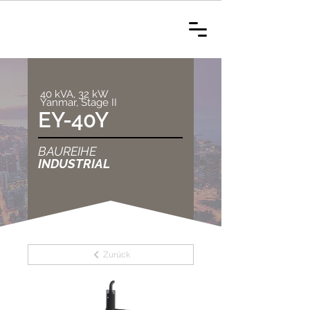
40 kVA, 32 kW
Yanmar, Stage II
EY-40Y
BAUREIHE
INDUSTRIAL
Zurück