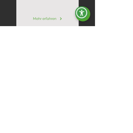
Mehr erfahren
Die wassergekühlten
Industrieaggregate von Energy mit
1500 U/min bieten vielseitige und
professionelle Energielösungen.
Die industrial Dieselgeneratoren der
Produktreihe INDUSTRIAL liefern
zuverlässige Energie für die Industrie, das
Bauwesen und die Landwirtschaft. Mit
Leistungen von 5 bis 2800 kVA sind diese
Stromerzeuger individuell anpassbar, in
offener oder schallgedämpfter Ausführung
erhältlich und können für eine größere