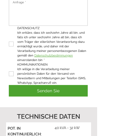
DATENSCHUTZ
Ich erkläre, dass ich sechzehn Jahre alt bin, und 
falls ich unter sechzehn Jahre alt bin, dass ich 
vom Träger der elterlichen Verantwortung dazu 
ermächtigt wurde, und daher mit der 
Verarbeitung meiner personenbezogenen Daten 
gemäß den 
Datenschutzbestimmungen
einverstanden bin
*
KOMMUNIKATIONEN
Ich willige in die Verarbeitung meiner 
persönlichen Daten für den Versand von 
Newslettern und Mitteilungen per Telefon (SMS, 
WhatsApp, Sprachanruf) ein.
Senden Sie
TECHNISCHE DATEN
40 kVA - 32 kW
POT. IN
KONTINUIERLICH: