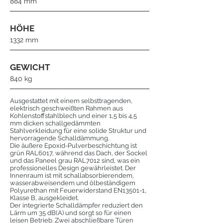
884 mm
HÖHE
1332 mm
GEWICHT
840 kg
Ausgestattet mit einem selbsttragenden,
elektrisch geschweißten Rahmen aus
Kohlenstoffstahlblech und einer 1,5 bis 4,5
mm dicken schallgedämmten
Stahlverkleidung für eine solide Struktur und
hervorragende Schalldämmung.
Die äußere Epoxid-Pulverbeschichtung ist
grün RAL6017, während das Dach, der Sockel
und das Paneel grau RAL7012 sind, was ein
professionelles Design gewährleistet. Der
Innenraum ist mit schallabsorbierendem,
wasserabweisendem und ölbeständigem
Polyurethan mit Feuerwiderstand EN13501-1,
Klasse B, ausgekleidet.
Der integrierte Schalldämpfer reduziert den
Lärm um 35 dB(A) und sorgt so für einen
leisen Betrieb. Zwei abschließbare Türen