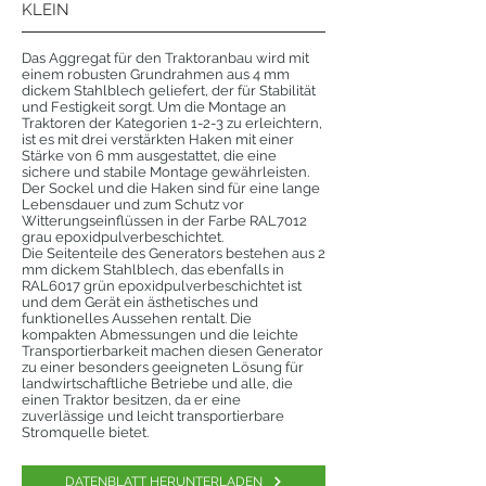
KLEIN
Das Aggregat für den Traktoranbau wird mit
einem robusten Grundrahmen aus 4 mm
dickem Stahlblech geliefert, der für Stabilität
und Festigkeit sorgt. Um die Montage an
Traktoren der Kategorien 1-2-3 zu erleichtern,
ist es mit drei verstärkten Haken mit einer
Stärke von 6 mm ausgestattet, die eine
sichere und stabile Montage gewährleisten.
Der Sockel und die Haken sind für eine lange
Lebensdauer und zum Schutz vor
Witterungseinflüssen in der Farbe RAL7012
grau epoxidpulverbeschichtet.
Die Seitenteile des Generators bestehen aus 2
mm dickem Stahlblech, das ebenfalls in
RAL6017 grün epoxidpulverbeschichtet ist
und dem Gerät ein ästhetisches und
funktionelles Aussehen rentalt. Die
kompakten Abmessungen und die leichte
Transportierbarkeit machen diesen Generator
zu einer besonders geeigneten Lösung für
landwirtschaftliche Betriebe und alle, die
einen Traktor besitzen, da er eine
zuverlässige und leicht transportierbare
Stromquelle bietet.
DATENBLATT HERUNTERLADEN