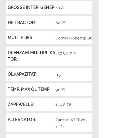
GRÖSSE INTER. GENER:
40 A
HP TRACTOR:
60 PS
MULTIPLIER:
Comer
9.624.019
,00
DREHZAHLMULTIPLIKA
430 U/min
TOR:
ÖLKAPAZITÄT:
0.5 l
TEMP. MAX ÖL TEMP:
90 °C
ZAPFWELLE:
1"3/8 Z6
ALTERNATOR:
Zanardi ATEB28-
3L/2