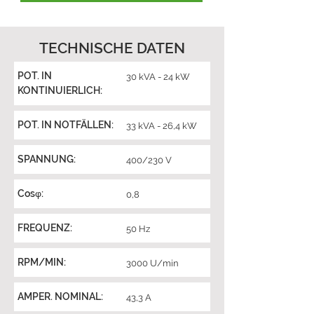
TECHNISCHE DATEN
POT. IN
30 kVA - 24 kW
KONTINUIERLICH:
POT. IN NOTFÄLLEN:
33 kVA - 26,4 kW
SPANNUNG:
400/230 V
Cosφ:
0,8
FREQUENZ:
50 Hz
RPM/MIN:
3000 U/min
AMPER. NOMINAL:
43,3 A