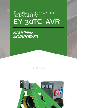
Dreiphasig, 3000 U/min
30 kVA, 24 kW
EY-30TC-AVR
BAUREIHE
AGRIPOWER
Zurück