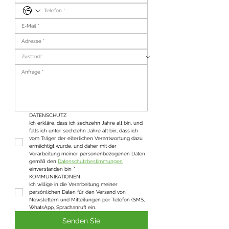
DATENSCHUTZ
Ich erkläre, dass ich sechzehn Jahre alt bin, und 
falls ich unter sechzehn Jahre alt bin, dass ich 
vom Träger der elterlichen Verantwortung dazu 
ermächtigt wurde, und daher mit der 
Verarbeitung meiner personenbezogenen Daten 
gemäß den 
Datenschutzbestimmungen
einverstanden bin
*
KOMMUNIKATIONEN
Ich willige in die Verarbeitung meiner 
persönlichen Daten für den Versand von 
Newslettern und Mitteilungen per Telefon (SMS, 
WhatsApp, Sprachanruf) ein.
Senden Sie