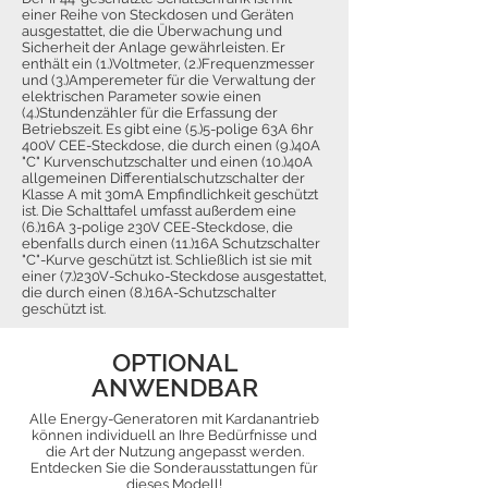
einer Reihe von Steckdosen und Geräten
ausgestattet, die die Überwachung und
Sicherheit der Anlage gewährleisten. Er
enthält ein (1.)Voltmeter, (2.)Frequenzmesser
und (3.)Amperemeter für die Verwaltung der
elektrischen Parameter sowie einen
(4.)Stundenzähler für die Erfassung der
Betriebszeit. Es gibt eine (5.)5-polige 63A 6hr
400V CEE-Steckdose, die durch einen (9.)40A
"C" Kurvenschutzschalter und einen (10.)40A
allgemeinen Differentialschutzschalter der
Klasse A mit 30mA Empfindlichkeit geschützt
ist. Die Schalttafel umfasst außerdem eine
(6.)16A 3-polige 230V CEE-Steckdose, die
ebenfalls durch einen (11.)16A Schutzschalter
"C"-Kurve geschützt ist. Schließlich ist sie mit
einer (7.)230V-Schuko-Steckdose ausgestattet,
die durch einen (8.)16A-Schutzschalter
geschützt ist.
OPTIONAL
ANWENDBAR
Alle Energy-Generatoren mit Kardanantrieb
können individuell an Ihre Bedürfnisse und
die Art der Nutzung angepasst werden.
Entdecken Sie die Sonderausstattungen für
dieses Modell!