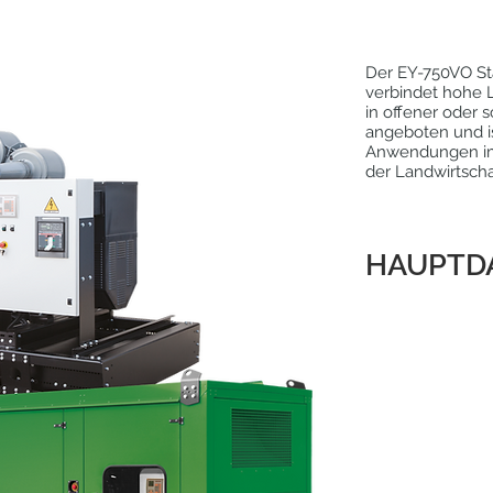
Der EY-750VO Sta
verbindet hohe Le
in offener oder
angeboten und i
Anwendungen im 
der Landwirtscha
HAUPTD