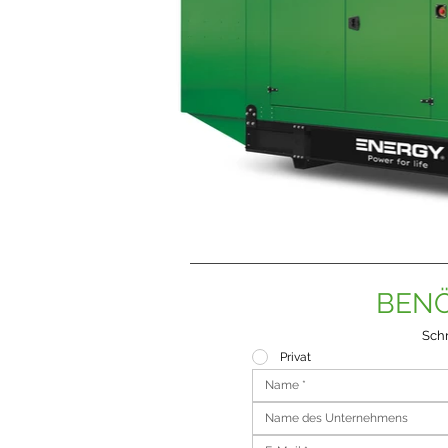
BENÖ
Schr
Privat