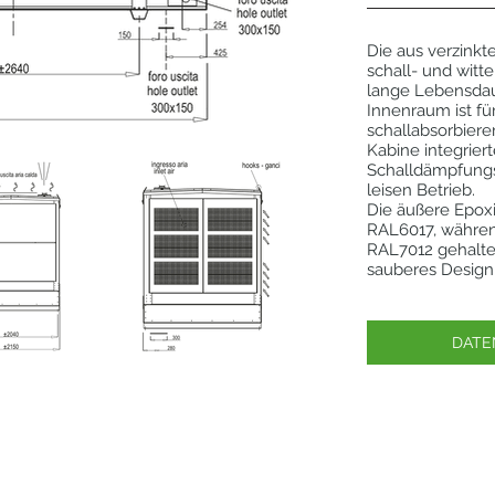
Die aus verzinkt
schall- und witt
lange Lebensdau
Innenraum ist fü
schallabsorbiere
Kabine integrier
Schalldämpfungs
leisen Betrieb.
Die äußere Epoxi
RAL6017, während
RAL7012 gehalten
sauberes Design 
DATE