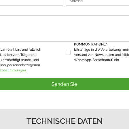
KOMMUNIKATIONEN
ahre alt bin, und falls ich 
Ich willige in die Verarbeitung mei
dass ich vom Träger der 
Versand von Newslettern und Mitte
u ermächtigt wurde, und 
WhatsApp, Sprachanruf) ein.
einer personenbezogenen 
tzbestimmungen
Senden Sie
TECHNISCHE DATEN