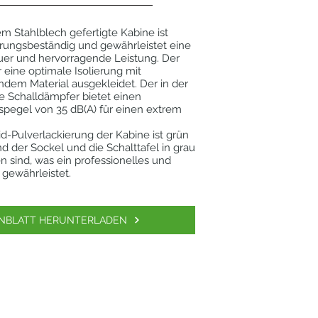
em Stahlblech gefertigte Kabine ist
erungsbeständig und gewährleistet eine
er und hervorragende Leistung. Der
r eine optimale Isolierung mit
ndem Material ausgekleidet. Der in der
te Schalldämpfer bietet einen
pegel von 35 dB(A) für einen extrem
d-Pulverlackierung der Kabine ist grün
 der Sockel und die Schalttafel in grau
 sind, was ein professionelles und
gewährleistet.
NBLATT HERUNTERLADEN