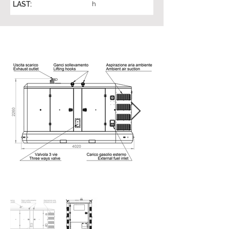
LAST:
h