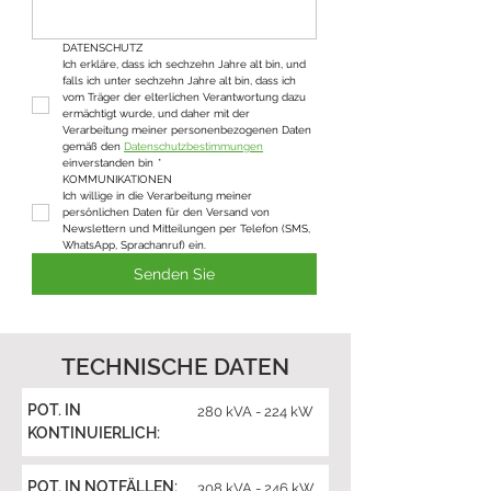
DATENSCHUTZ
Ich erkläre, dass ich sechzehn Jahre alt bin, und 
falls ich unter sechzehn Jahre alt bin, dass ich 
vom Träger der elterlichen Verantwortung dazu 
ermächtigt wurde, und daher mit der 
Verarbeitung meiner personenbezogenen Daten 
gemäß den 
Datenschutzbestimmungen
einverstanden bin
*
KOMMUNIKATIONEN
Ich willige in die Verarbeitung meiner 
persönlichen Daten für den Versand von 
Newslettern und Mitteilungen per Telefon (SMS, 
WhatsApp, Sprachanruf) ein.
Senden Sie
TECHNISCHE DATEN
POT. IN
280 kVA - 224 kW
KONTINUIERLICH:
POT. IN NOTFÄLLEN:
308 kVA - 246 kW