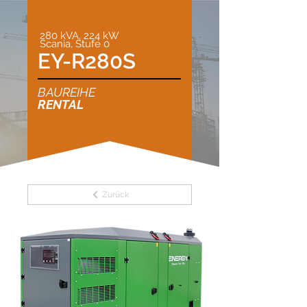
280 kVA, 224 kW
Scania, Stufe 0
EY-R280S
BAUREIHE
RENTAL
Zurück