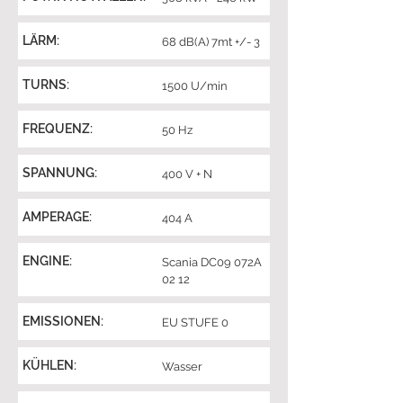
LÄRM:
68 dB(A) 7mt +/- 3
TURNS:
1500 U/min
FREQUENZ:
50 Hz
SPANNUNG:
400 V + N
AMPERAGE:
404 A
ENGINE:
Scania DC09 072A
02 12
EMISSIONEN:
EU STUFE 0
KÜHLEN:
Wasser