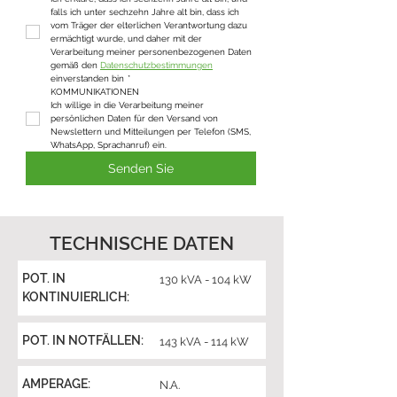
falls ich unter sechzehn Jahre alt bin, dass ich 
vom Träger der elterlichen Verantwortung dazu 
ermächtigt wurde, und daher mit der 
Verarbeitung meiner personenbezogenen Daten 
gemäß den 
Datenschutzbestimmungen
einverstanden bin
*
KOMMUNIKATIONEN
Ich willige in die Verarbeitung meiner 
persönlichen Daten für den Versand von 
Newslettern und Mitteilungen per Telefon (SMS, 
WhatsApp, Sprachanruf) ein.
Senden Sie
TECHNISCHE DATEN
POT. IN
130 kVA - 104 kW
KONTINUIERLICH:
POT. IN NOTFÄLLEN:
143 kVA - 114 kW
AMPERAGE:
N.A.