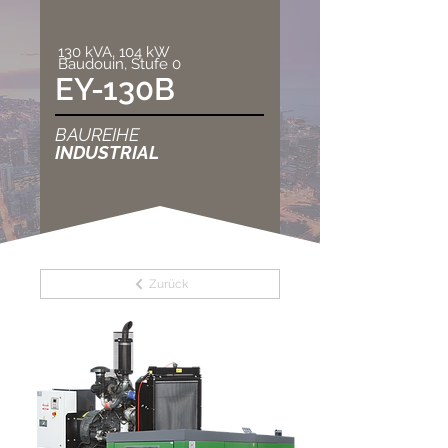
130 kVA, 104 kW
Baudouin, Stufe 0
EY-130B
BAUREIHE
INDUSTRIAL
Zurück