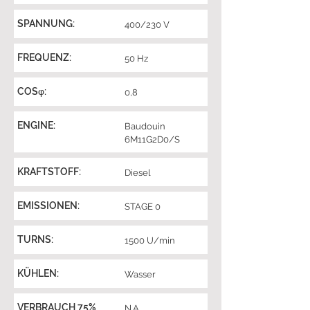
SPANNUNG:
400/230 V
FREQUENZ:
50 Hz
COSφ:
0,8
ENGINE:
Baudouin
6M11G2D0/S
KRAFTSTOFF:
Diesel
EMISSIONEN:
STAGE 0
TURNS:
1500 U/min
KÜHLEN:
Wasser
VERBRAUCH 75%
N.A.