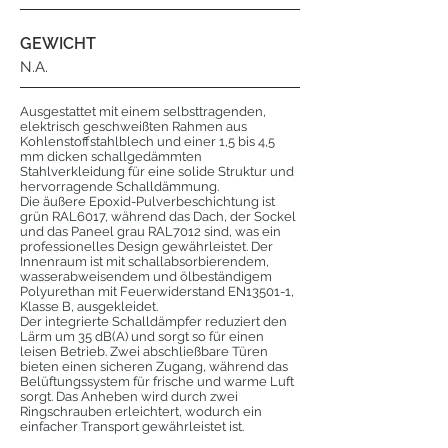
GEWICHT
N.A.
Ausgestattet mit einem selbsttragenden,
elektrisch geschweißten Rahmen aus
Kohlenstoffstahlblech und einer 1,5 bis 4,5
mm dicken schallgedämmten
Stahlverkleidung für eine solide Struktur und
hervorragende Schalldämmung.
Die äußere Epoxid-Pulverbeschichtung ist
grün RAL6017, während das Dach, der Sockel
und das Paneel grau RAL7012 sind, was ein
professionelles Design gewährleistet. Der
Innenraum ist mit schallabsorbierendem,
wasserabweisendem und ölbeständigem
Polyurethan mit Feuerwiderstand EN13501-1,
Klasse B, ausgekleidet.
Der integrierte Schalldämpfer reduziert den
Lärm um 35 dB(A) und sorgt so für einen
leisen Betrieb. Zwei abschließbare Türen
bieten einen sicheren Zugang, während das
Belüftungssystem für frische und warme Luft
sorgt. Das Anheben wird durch zwei
Ringschrauben erleichtert, wodurch ein
einfacher Transport gewährleistet ist.