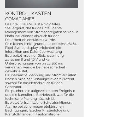
KONTROLLKASTEN
COMAP AMF8
Das InteliLite AMF8 ist ein digitales
Steuergerät, das für das intelligente
Management von Stromaggregaten sowohl in
Notfallsituationen als auch für den
Dauerbetrieb entwickelt wurde.
Sein klares, hintergrundbeleuchtetes 128x64-
Pixel-Symboldisplay erleichtert die
Interaktion und Datenüberwachung.
Es arbeitet mit einer Gleichspannung
zwischen 8 und 36 V und kann
Unterbrechungen von bis zu 100 ms
verkraften, was die Betriebssicherheit
gewährleistet.
Es überwacht Spannung und Strom auf allen
Phasen mit einer Genauigkeit von 2 Prozent
sowohl für das Netz als auch für den
Generator.
Es speichert die aufgezeichneten Ereignisse
und die kumulierte Betriebszeit, was für die
technische Planung nützlich ist.
Es bietet fortschrittliche Schutzfunktionen:
Alarme bei abnormalen elektrischen
Bedingungen, falscher Phasenfolge und
Kraftstoffmangel mit automatischer