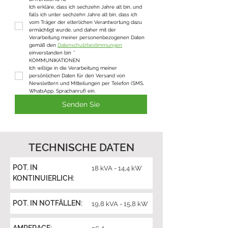
Ich erkläre, dass ich sechzehn Jahre alt bin, und 
falls ich unter sechzehn Jahre alt bin, dass ich 
vom Träger der elterlichen Verantwortung dazu 
ermächtigt wurde, und daher mit der 
Verarbeitung meiner personenbezogenen Daten 
gemäß den 
Datenschutzbestimmungen
einverstanden bin
*
KOMMUNIKATIONEN
Ich willige in die Verarbeitung meiner 
persönlichen Daten für den Versand von 
Newslettern und Mitteilungen per Telefon (SMS, 
WhatsApp, Sprachanruf) ein.
Senden Sie
TECHNISCHE DATEN
POT. IN
18 kVA - 14,4 kW
KONTINUIERLICH:
POT. IN NOTFÄLLEN:
19,8 kVA - 15,8 kW