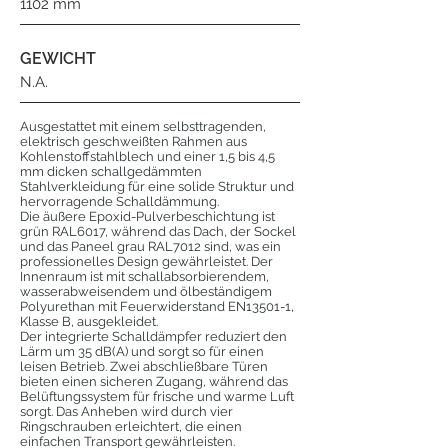
1102 mm
GEWICHT
N.A.
Ausgestattet mit einem selbsttragenden,
elektrisch geschweißten Rahmen aus
Kohlenstoffstahlblech und einer 1,5 bis 4,5
mm dicken schallgedämmten
Stahlverkleidung für eine solide Struktur und
hervorragende Schalldämmung.
Die äußere Epoxid-Pulverbeschichtung ist
grün RAL6017, während das Dach, der Sockel
und das Paneel grau RAL7012 sind, was ein
professionelles Design gewährleistet. Der
Innenraum ist mit schallabsorbierendem,
wasserabweisendem und ölbeständigem
Polyurethan mit Feuerwiderstand EN13501-1,
Klasse B, ausgekleidet.
Der integrierte Schalldämpfer reduziert den
Lärm um 35 dB(A) und sorgt so für einen
leisen Betrieb. Zwei abschließbare Türen
bieten einen sicheren Zugang, während das
Belüftungssystem für frische und warme Luft
sorgt. Das Anheben wird durch vier
Ringschrauben erleichtert, die einen
einfachen Transport gewährleisten.