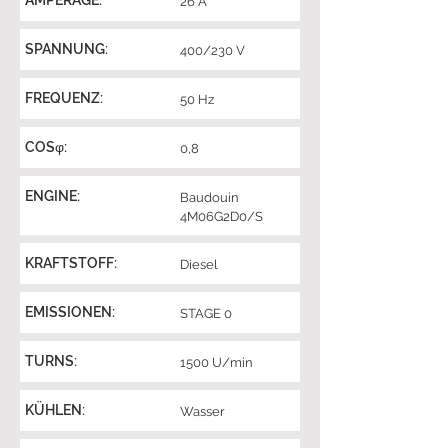
AMPERAGE:
26 A
SPANNUNG:
400/230 V
FREQUENZ:
50 Hz
COSφ:
0,8
ENGINE:
Baudouin
4M06G2D0/S
KRAFTSTOFF:
Diesel
EMISSIONEN:
STAGE 0
TURNS:
1500 U/min
KÜHLEN:
Wasser