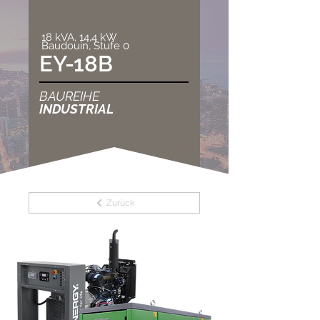
18 kVA, 14,4 kW
Baudouin, Stufe 0
EY-18B
BAUREIHE
INDUSTRIAL
Zurück