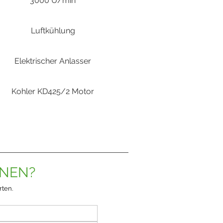
3000 U/min
Luftkühlung
Elektrischer Anlasser
Kohler KD425/2 Motor
ONEN?
rten.