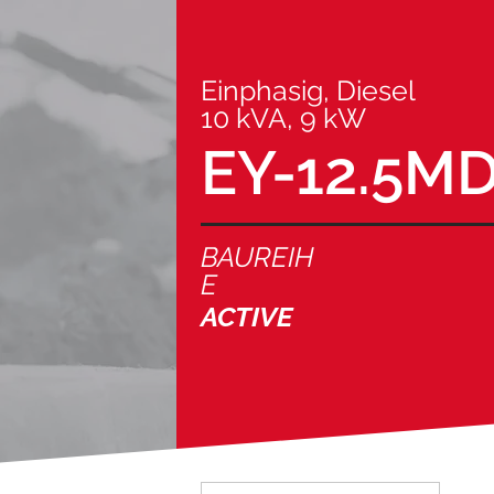
Einphasig, Diesel
10 kVA, 9 kW
EY-12.5M
BAUREIH
E
ACTIVE