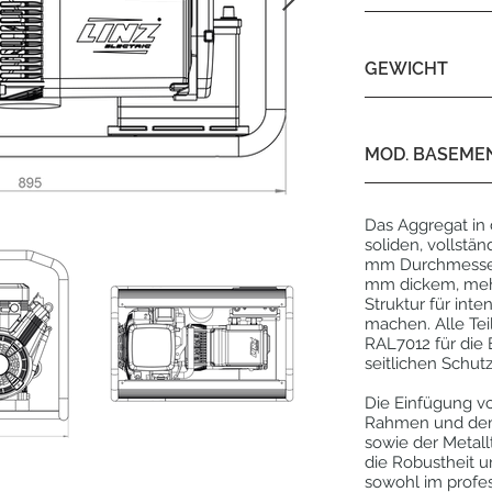
GEWICHT
MOD. BASEME
Das Aggregat in 
soliden, vollstä
mm Durchmesser 
mm dickem, mehr
Struktur für int
machen. Alle Tei
RAL7012 für die
seitlichen Schutzg
Die Einfügung v
Rahmen und dem
sowie der Metall
die Robustheit u
sowohl im profes