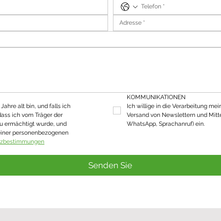
KOMMUNIKATIONEN
ahre alt bin, und falls ich 
Ich willige in die Verarbeitung mei
dass ich vom Träger der 
Versand von Newslettern und Mitte
u ermächtigt wurde, und 
WhatsApp, Sprachanruf) ein.
einer personenbezogenen 
tzbestimmungen
Senden Sie