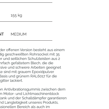
155 kg
NT
MEDIUM
der offenen Version besteht aus einem
ndig geschweißten Rohrsockel mit 35
und seitlichen Schutzleisten aus 2
fach gefaltetem Blech, die die
ensive und schwere Arbeiten geeignet
le sind mit grauem Epoxidpulver
 Basis und grünem RAL6017 für die
itter lackiert.
on Antivibrationsgummis zwischen dem
 Motor- und Lichtmaschinenblock
tank und der Schalldämpfer garantieren
nd Langlebigkeit unseres Produkts,
sionellen Bereich als auch im