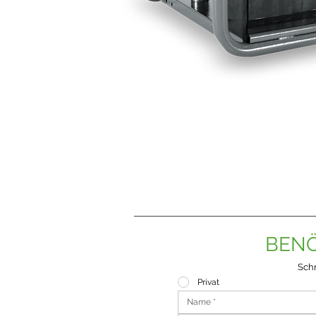
BENÖ
Schr
Privat