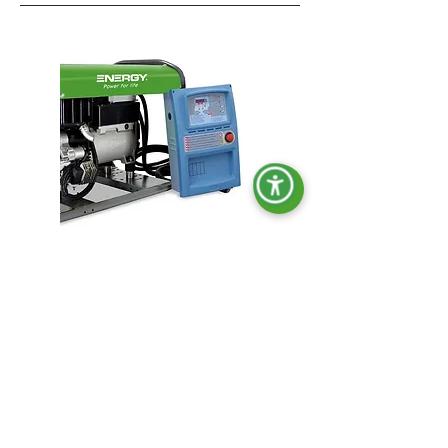
OPT-ACT-006
Automatische
Netz-/Gruppenumschaltung (ATS).
ohne AVR
mit AVR