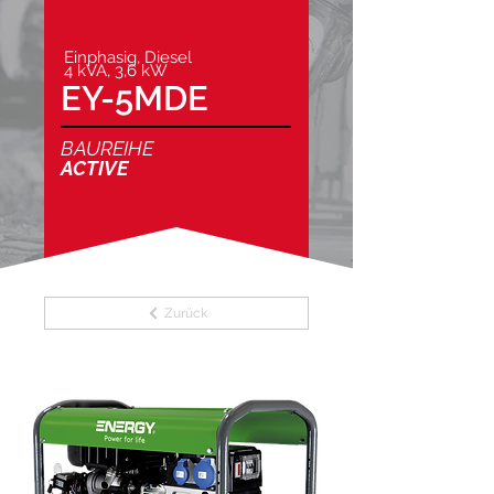
Einphasig, Diesel
4 kVA, 3,6 kW
EY-5MDE
BAUREIHE
ACTIVE
Zurück