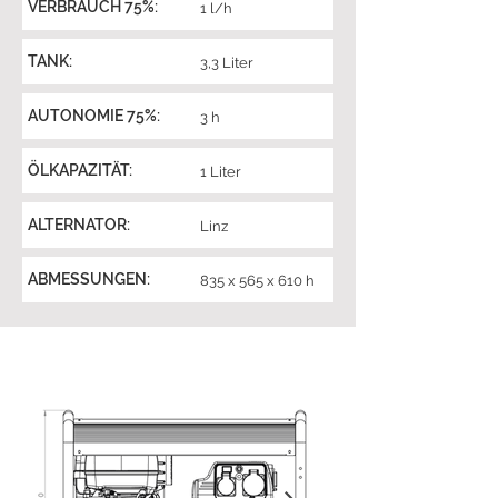
VERBRAUCH 75%:
1 l/h
TANK:
3,3 Liter
AUTONOMIE 75%:
3 h
ÖLKAPAZITÄT:
1 Liter
ALTERNATOR:
Linz
ABMESSUNGEN:
835 x 565 x 610 h