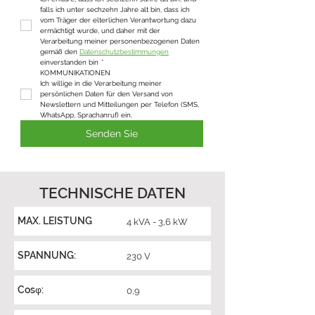
falls ich unter sechzehn Jahre alt bin, dass ich 
vom Träger der elterlichen Verantwortung dazu 
ermächtigt wurde, und daher mit der 
Verarbeitung meiner personenbezogenen Daten 
gemäß den 
Datenschutzbestimmungen
einverstanden bin
*
KOMMUNIKATIONEN
Ich willige in die Verarbeitung meiner 
persönlichen Daten für den Versand von 
Newslettern und Mitteilungen per Telefon (SMS, 
WhatsApp, Sprachanruf) ein.
Senden Sie
TECHNISCHE DATEN
MAX. LEISTUNG
4 kVA - 3,6 kW
SPANNUNG:
230 V
Cosφ:
0,9