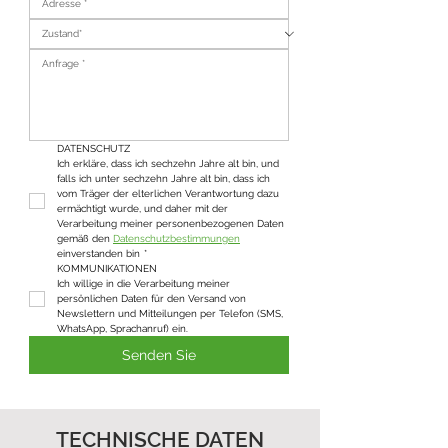
DATENSCHUTZ
Ich erkläre, dass ich sechzehn Jahre alt bin, und 
falls ich unter sechzehn Jahre alt bin, dass ich 
vom Träger der elterlichen Verantwortung dazu 
ermächtigt wurde, und daher mit der 
Verarbeitung meiner personenbezogenen Daten 
gemäß den 
Datenschutzbestimmungen
einverstanden bin
*
KOMMUNIKATIONEN
Ich willige in die Verarbeitung meiner 
persönlichen Daten für den Versand von 
Newslettern und Mitteilungen per Telefon (SMS, 
WhatsApp, Sprachanruf) ein.
Senden Sie
TECHNISCHE DATEN