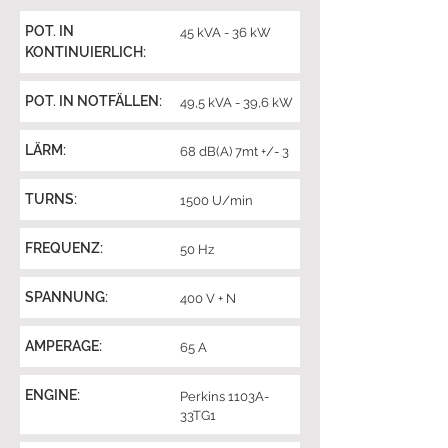
POT. IN
45 kVA - 36 kW
KONTINUIERLICH:
POT. IN NOTFÄLLEN:
49,5 kVA - 39,6 kW
LÄRM:
68 dB(A) 7mt +/- 3
TURNS:
1500 U/min
FREQUENZ:
50 Hz
SPANNUNG:
400 V + N
AMPERAGE:
65 A
ENGINE:
Perkins 1103A-
33TG1