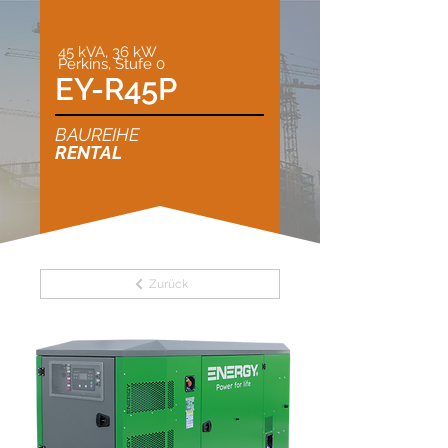
45 kVA, 36 kW
Perkins, Stufe 0
EY-R45P
BAUREIHE
RENTAL
Zurück