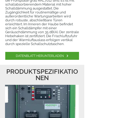
die Frontplatte grau RAL7012 sind. Es ist mit
schallabsorbierendem Material mit hoher
Schalldämmung ausgestattet. Die
Zugänglichkeit für routinemäßige und
außerordentliche Wartungsarbeiten wird
durch robuste, abschließbare Türen
erleichtert. Im Inneren der Haube befindet
sich ein Schalldämpfer mit einer
Geräuschdämmung von 35 dB(A). Der zentrale
Hebehaken ist zertifiziert. Die Frischluftzufuhr
und der Warmluftauslass erfolgen vertikal
durch spezielle Schallschutztaschen.
DATENBLATT HERUNTERLADEN
PRODUKTSPEZIFIKATIO
NEN