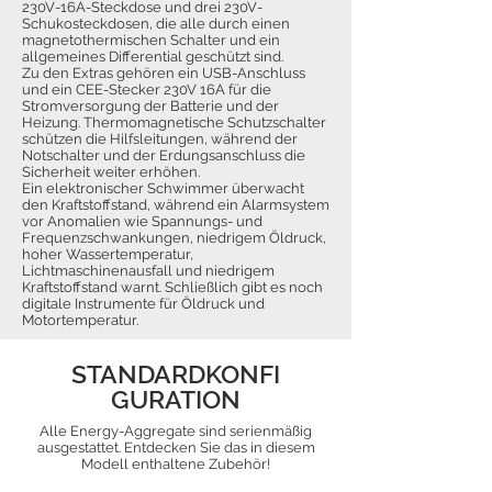
230V-16A-Steckdose und drei 230V-
Schukosteckdosen, die alle durch einen
magnetothermischen Schalter und ein
allgemeines Differential geschützt sind.
Zu den Extras gehören ein USB-Anschluss
und ein CEE-Stecker 230V 16A für die
Stromversorgung der Batterie und der
Heizung. Thermomagnetische Schutzschalter
schützen die Hilfsleitungen, während der
Notschalter und der Erdungsanschluss die
Sicherheit weiter erhöhen.
Ein elektronischer Schwimmer überwacht
den Kraftstoffstand, während ein Alarmsystem
vor Anomalien wie Spannungs- und
Frequenzschwankungen, niedrigem Öldruck,
hoher Wassertemperatur,
Lichtmaschinenausfall und niedrigem
Kraftstoffstand warnt. Schließlich gibt es noch
digitale Instrumente für Öldruck und
Motortemperatur.
STANDARDKONFI
GURATION
Alle Energy-Aggregate sind serienmäßig
ausgestattet. Entdecken Sie das in diesem
Modell enthaltene Zubehör!