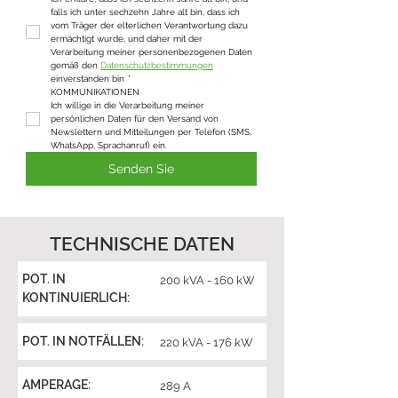
falls ich unter sechzehn Jahre alt bin, dass ich 
vom Träger der elterlichen Verantwortung dazu 
ermächtigt wurde, und daher mit der 
Verarbeitung meiner personenbezogenen Daten 
gemäß den 
Datenschutzbestimmungen
einverstanden bin
*
KOMMUNIKATIONEN
Ich willige in die Verarbeitung meiner 
persönlichen Daten für den Versand von 
Newslettern und Mitteilungen per Telefon (SMS, 
WhatsApp, Sprachanruf) ein.
Senden Sie
TECHNISCHE DATEN
POT. IN
200 kVA - 160 kW
KONTINUIERLICH:
POT. IN NOTFÄLLEN:
220 kVA - 176 kW
AMPERAGE:
289 A