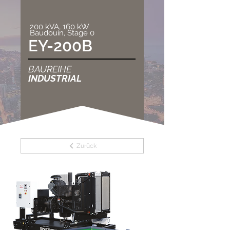
200 kVA, 160 kW
Baudouin, Stage 0
EY-200B
BAUREIHE
INDUSTRIAL
Zurück