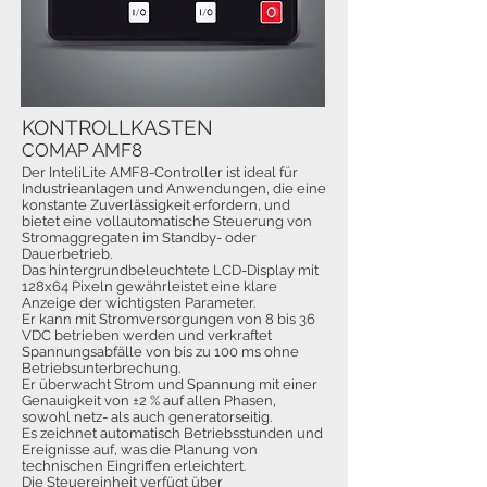
KONTROLLKASTEN
COMAP AMF8
Der InteliLite AMF8-Controller ist ideal für
Industrieanlagen und Anwendungen, die eine
konstante Zuverlässigkeit erfordern, und
bietet eine vollautomatische Steuerung von
Stromaggregaten im Standby- oder
Dauerbetrieb.
Das hintergrundbeleuchtete LCD-Display mit
128x64 Pixeln gewährleistet eine klare
Anzeige der wichtigsten Parameter.
Er kann mit Stromversorgungen von 8 bis 36
VDC betrieben werden und verkraftet
Spannungsabfälle von bis zu 100 ms ohne
Betriebsunterbrechung.
Er überwacht Strom und Spannung mit einer
Genauigkeit von ±2 % auf allen Phasen,
sowohl netz- als auch generatorseitig.
Es zeichnet automatisch Betriebsstunden und
Ereignisse auf, was die Planung von
technischen Eingriffen erleichtert.
Die Steuereinheit verfügt über