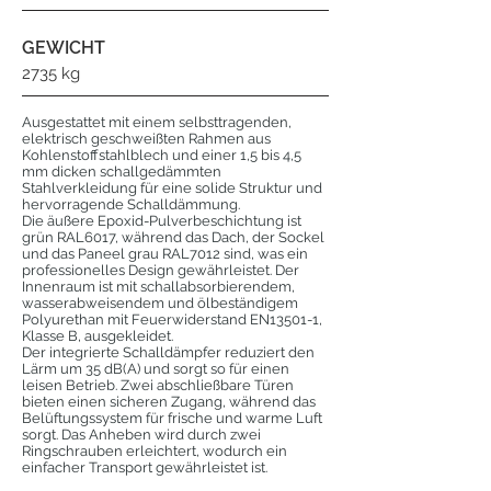
GEWICHT
2735 kg
Ausgestattet mit einem selbsttragenden,
elektrisch geschweißten Rahmen aus
Kohlenstoffstahlblech und einer 1,5 bis 4,5
mm dicken schallgedämmten
Stahlverkleidung für eine solide Struktur und
hervorragende Schalldämmung.
Die äußere Epoxid-Pulverbeschichtung ist
grün RAL6017, während das Dach, der Sockel
und das Paneel grau RAL7012 sind, was ein
professionelles Design gewährleistet. Der
Innenraum ist mit schallabsorbierendem,
wasserabweisendem und ölbeständigem
Polyurethan mit Feuerwiderstand EN13501-1,
Klasse B, ausgekleidet.
Der integrierte Schalldämpfer reduziert den
Lärm um 35 dB(A) und sorgt so für einen
leisen Betrieb. Zwei abschließbare Türen
bieten einen sicheren Zugang, während das
Belüftungssystem für frische und warme Luft
sorgt. Das Anheben wird durch zwei
Ringschrauben erleichtert, wodurch ein
einfacher Transport gewährleistet ist.