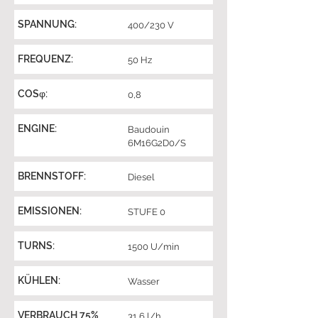
SPANNUNG:
400/230 V
FREQUENZ:
50 Hz
COSφ:
0,8
ENGINE:
Baudouin
6M16G2D0/S
BRENNSTOFF:
Diesel
EMISSIONEN:
STUFE 0
TURNS:
1500 U/min
KÜHLEN:
Wasser
VERBRAUCH 75%
31,6 l/h