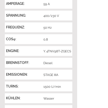
AMPERAGE:
59 A
SPANNUNG:
400/230 V
FREQUENZ:
50 Hz
COSφ:
0,8
ENGINE:
Y. 4TNV98T-ZGECS
BRENNSTOFF:
Diesel
EMISSIONEN:
STAGE IIIA
TURNS:
1500 U/min
KÜHLEN:
Wasser