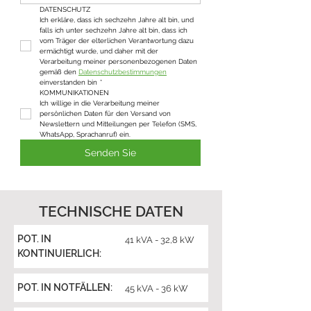
DATENSCHUTZ
Ich erkläre, dass ich sechzehn Jahre alt bin, und 
falls ich unter sechzehn Jahre alt bin, dass ich 
vom Träger der elterlichen Verantwortung dazu 
ermächtigt wurde, und daher mit der 
Verarbeitung meiner personenbezogenen Daten 
gemäß den 
Datenschutzbestimmungen
einverstanden bin
*
KOMMUNIKATIONEN
Ich willige in die Verarbeitung meiner 
persönlichen Daten für den Versand von 
Newslettern und Mitteilungen per Telefon (SMS, 
WhatsApp, Sprachanruf) ein.
Senden Sie
TECHNISCHE DATEN
POT. IN
41 kVA - 32,8 kW
KONTINUIERLICH:
POT. IN NOTFÄLLEN:
45 kVA - 36 kW