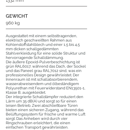
1332 mm
GEWICHT
960 kg
Ausgestattet mit einem selbsttragenden,
elektrisch geschweißten Rahmen aus
Kohlenstoffstahlblech und einer 1,5 bis 4,5
mm dicken schallgedämmten
Stahlverkleidung für eine solide Struktur und
hervorragende Schalldämmung.
Die äußere Epoxid-Pulverbeschichtung ist
grün RAL6017, während das Dach, der Sockel
und das Paneel grau RAL7012 sind, was ein
professionelles Design gewährleistet. Der
Innenraum ist mit schallabsorbierendem,
wasserabweisendem und ölbeständigem
Polyurethan mit Feuerwiderstand EN13501-1,
Klasse B, ausgekleidet.
Der integrierte Schalldämpfer reduziert den
Lärm um 35 dB(A) und sorgt so für einen
leisen Betrieb. Zwei abschließbare Türen
bieten einen sicheren Zugang, während das
Belüftungssystem für frische und warme Luft
sorgt. Das Anheben wird durch vier
Ringschrauben erleichtert, die einen
einfachen Transport gewährleisten.