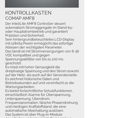
KONTROLLKASTEN
COMAP AMF8
Der InteliLite AMF8 Controller steuert
automatisch Stromaggregate im Stand-by-
oder Hauptstrombetrieb und garantiert
Präzision und Sicherheit.
Sein hintergrundbeleuchtetes LCD-Display
mit 128x64 Pixeln ermöglicht das sofortige
Ablesen der wichtigsten Parameter.
Das Gerät ist mit Stromversorgungen von 8-36
VDC kompatibel und gegen
Spannungsabfälle von bis zu 100 ms
geschützt.
Es misst mit hoher Genauigkeit die
dreiphasige Spannung und den Strom sowohl
auf der Netz- als auch auf der Generatorseite.
Es zeichnet historische Daten und
Betriebsstunden auf und vereinfacht so die
Wartungsarbeiten.
Es bietet fortschrittliche Schutzfunktionen,
einschließlich Alarme für Überspannung,
Unterspannung, Überstrom,
Frequenzanomalien, falsche Phasendrehung
und niedrigen Kraftstoffstand, die eine
automatische Abschaltung auslösen.
Das System ist über Plug-in-Module