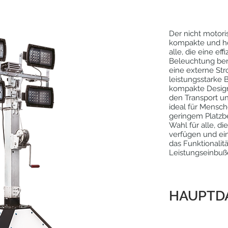
Der nicht motori
kompakte und ho
alle, die eine ef
Beleuchtung benö
eine externe Str
leistungsstarke
kompakte Design
den Transport un
ideal für Mensch
geringem Platzbe
Wahl für alle, d
verfügen und ei
das Funktionalit
Leistungseinbuße
HAUPTD