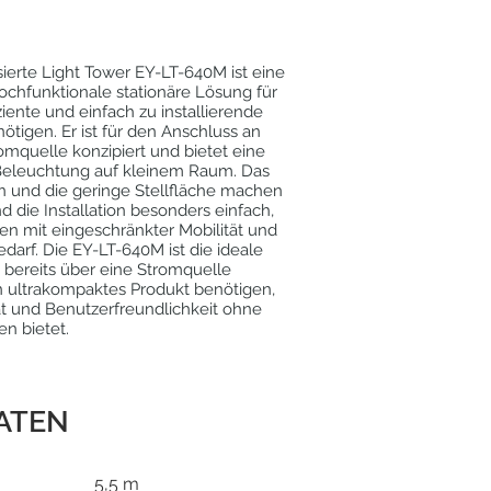
sierte Light Tower EY-LT-640M ist eine
chfunktionale stationäre Lösung für
fiziente und einfach zu installierende
tigen. Er ist für den Anschluss an
omquelle konzipiert und bietet eine
 Beleuchtung auf kleinem Raum. Das
 und die geringe Stellfläche machen
d die Installation besonders einfach,
en mit eingeschränkter Mobilität und
darf. Die EY-LT-640M ist die ideale
ie bereits über eine Stromquelle
n ultrakompaktes Produkt benötigen,
ät und Benutzerfreundlichkeit ohne
n bietet.
ATEN
5,5 m