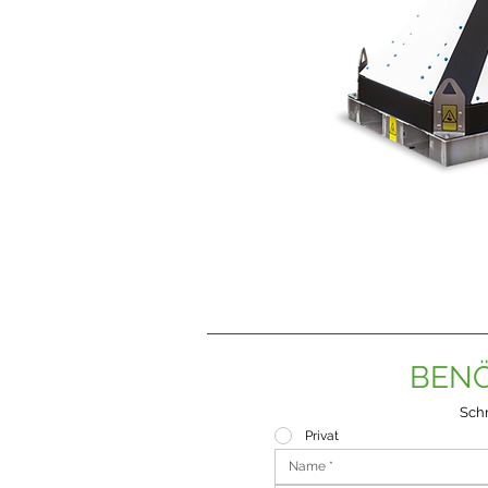
BENÖ
Schr
Privat