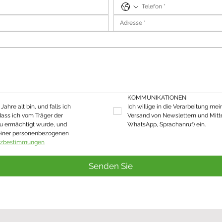
KOMMUNIKATIONEN
ahre alt bin, und falls ich 
Ich willige in die Verarbeitung mei
dass ich vom Träger der 
Versand von Newslettern und Mitte
u ermächtigt wurde, und 
WhatsApp, Sprachanruf) ein.
einer personenbezogenen 
tzbestimmungen
Senden Sie