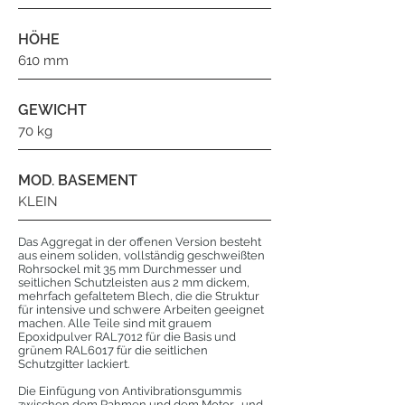
HÖHE
610 mm
GEWICHT
70 kg
MOD. BASEMENT
KLEIN
Das Aggregat in der offenen Version besteht
aus einem soliden, vollständig geschweißten
Rohrsockel mit 35 mm Durchmesser und
seitlichen Schutzleisten aus 2 mm dickem,
mehrfach gefaltetem Blech, die die Struktur
für intensive und schwere Arbeiten geeignet
machen. Alle Teile sind mit grauem
Epoxidpulver RAL7012 für die Basis und
grünem RAL6017 für die seitlichen
Schutzgitter lackiert.
Die Einfügung von Antivibrationsgummis
zwischen dem Rahmen und dem Motor- und