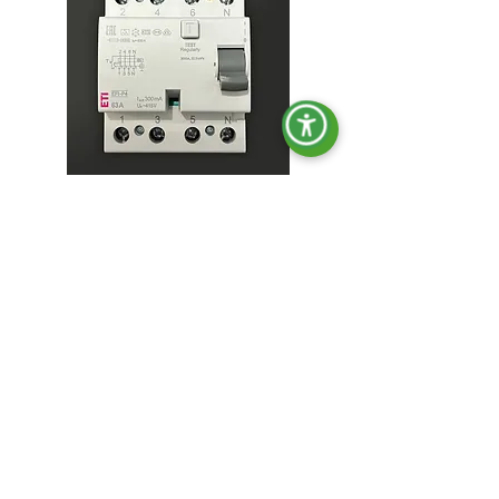
OPT-ACT-007
Differential oder Isolator.
ohne AVR
mit AVR