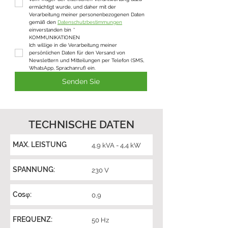
ermächtigt wurde, und daher mit der 
Verarbeitung meiner personenbezogenen Daten 
gemäß den 
Datenschutzbestimmungen
einverstanden bin
*
KOMMUNIKATIONEN
Ich willige in die Verarbeitung meiner 
persönlichen Daten für den Versand von 
Newslettern und Mitteilungen per Telefon (SMS, 
WhatsApp, Sprachanruf) ein.
Senden Sie
TECHNISCHE DATEN
MAX. LEISTUNG
4,9 kVA - 4,4 kW
SPANNUNG:
230 V
Cosφ:
0,9
FREQUENZ:
50 Hz