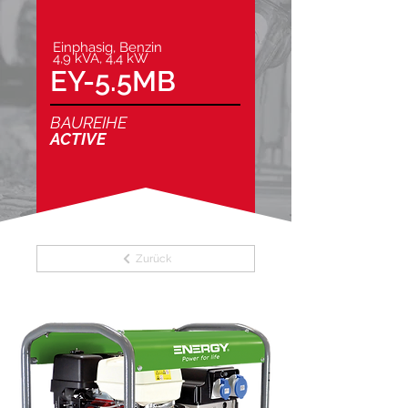
Einphasig, Benzin
4,9 kVA, 4,4 kW
EY-5.5MB
BAUREIHE
ACTIVE
Zurück