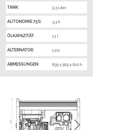
TANK:
5,3 Liter
AUTONOMIE 75%:
3,3 h
ÖLKAPAZITÄT:
1.1 l
ALTERNATOR:
Linz
ABMESSUNGEN:
835 x 565 x 610 h