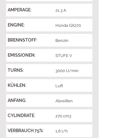
AMPERAGE:
21,3 A
ENGINE:
Honda GX270
BRENNSTOFF:
Benzin
EMISSIONEN:
STUFE V
TURNS:
3000 U/min
KÜHLEN:
Luft
ANFANG:
Abreißen
CYLINDRATE:
270 cm3
VERBRAUCH 75%:
1,6 l/h