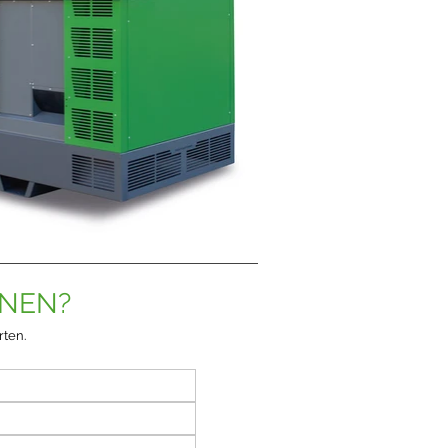
ONEN?
rten.