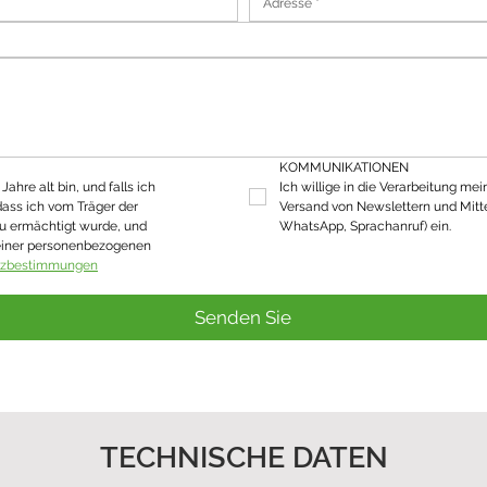
KOMMUNIKATIONEN
ahre alt bin, und falls ich 
Ich willige in die Verarbeitung mei
dass ich vom Träger der 
Versand von Newslettern und Mitte
u ermächtigt wurde, und 
WhatsApp, Sprachanruf) ein.
einer personenbezogenen 
tzbestimmungen
Senden Sie
TECHNISCHE DATEN