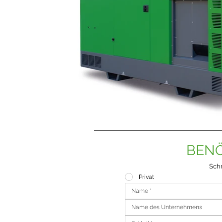
BENÖ
Schr
Privat