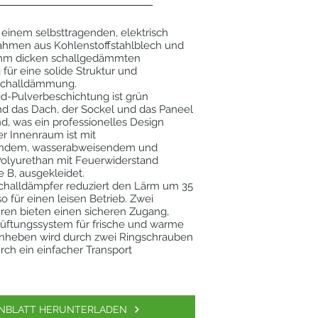
 einem selbsttragenden, elektrisch
hmen aus Kohlenstoffstahlblech und
,5 mm dicken schallgedämmten
 für eine solide Struktur und
Schalldämmung.
d-Pulverbeschichtung ist grün
d das Dach, der Sockel und das Paneel
d, was ein professionelles Design
er Innenraum ist mit
rendem, wasserabweisendem und
olyurethan mit Feuerwiderstand
e B, ausgekleidet.
Schalldämpfer reduziert den Lärm um 35
o für einen leisen Betrieb. Zwei
ren bieten einen sicheren Zugang,
üftungssystem für frische und warme
 Anheben wird durch zwei Ringschrauben
urch ein einfacher Transport
.
NBLATT HERUNTERLADEN