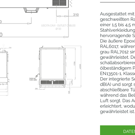
Ausgestattet mit
geschweißten Ra
einer 1,5 bis 4
Stahlverkleidung
hervorragende 
Die äußere Epoxi
RAL6017, währen
grau RAL7012 sin
gewährleistet. D
schallabsorbie
ölbeständigem P
EN13501-1, Klass
Der integrierte 
dB(A) und sorgt s
abschließbare Tü
während das Bel
Luft sorgt. Das
erleichtert, wod
gewährleistet ist
DATE