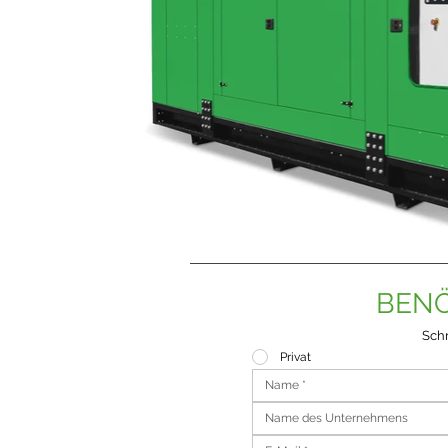
BENÖ
Schr
Privat