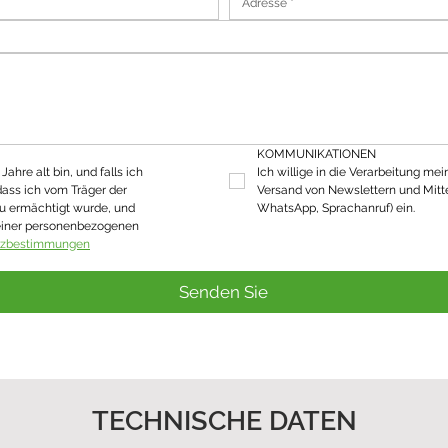
KOMMUNIKATIONEN
ahre alt bin, und falls ich 
Ich willige in die Verarbeitung mei
dass ich vom Träger der 
Versand von Newslettern und Mitte
u ermächtigt wurde, und 
WhatsApp, Sprachanruf) ein.
einer personenbezogenen 
tzbestimmungen
Senden Sie
TECHNISCHE DATEN