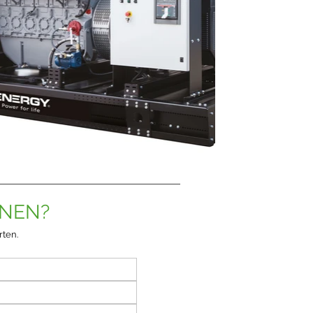
ONEN?
rten.