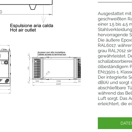
Ausgestattet mit
geschweißten Ra
einer 1,5 bis 4
Stahlverkleidung
hervorragende 
Die äußere Epoxi
RAL6017, währen
grau RAL7012 sin
gewährleistet. D
schallabsorbie
ölbeständigem P
EN13501-1, Klass
Der integrierte 
dB(A) und sorgt s
abschließbare Tü
während das Bel
Luft sorgt. Das 
erleichtert, die
DATE