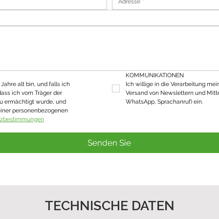
KOMMUNIKATIONEN
ahre alt bin, und falls ich 
Ich willige in die Verarbeitung mei
dass ich vom Träger der 
Versand von Newslettern und Mitte
u ermächtigt wurde, und 
WhatsApp, Sprachanruf) ein.
einer personenbezogenen 
tzbestimmungen
Senden Sie
TECHNISCHE DATEN