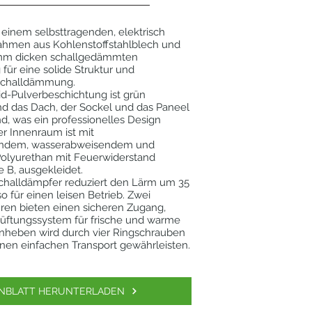
 einem selbsttragenden, elektrisch
hmen aus Kohlenstoffstahlblech und
,5 mm dicken schallgedämmten
 für eine solide Struktur und
Schalldämmung.
d-Pulverbeschichtung ist grün
d das Dach, der Sockel und das Paneel
d, was ein professionelles Design
er Innenraum ist mit
rendem, wasserabweisendem und
olyurethan mit Feuerwiderstand
e B, ausgekleidet.
Schalldämpfer reduziert den Lärm um 35
o für einen leisen Betrieb. Zwei
ren bieten einen sicheren Zugang,
üftungssystem für frische und warme
Anheben wird durch vier Ringschrauben
 einen einfachen Transport gewährleisten.
NBLATT HERUNTERLADEN