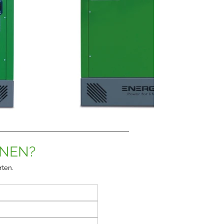
ONEN?
rten.