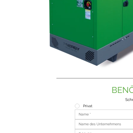
BENÖ
Schr
Privat