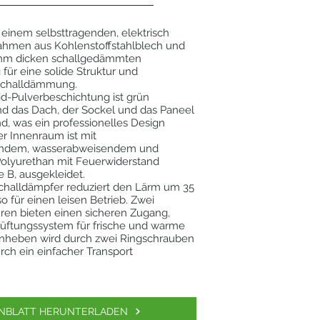
 einem selbsttragenden, elektrisch
hmen aus Kohlenstoffstahlblech und
,5 mm dicken schallgedämmten
 für eine solide Struktur und
Schalldämmung.
d-Pulverbeschichtung ist grün
d das Dach, der Sockel und das Paneel
d, was ein professionelles Design
er Innenraum ist mit
rendem, wasserabweisendem und
olyurethan mit Feuerwiderstand
e B, ausgekleidet.
Schalldämpfer reduziert den Lärm um 35
o für einen leisen Betrieb. Zwei
ren bieten einen sicheren Zugang,
üftungssystem für frische und warme
 Anheben wird durch zwei Ringschrauben
urch ein einfacher Transport
.
NBLATT HERUNTERLADEN