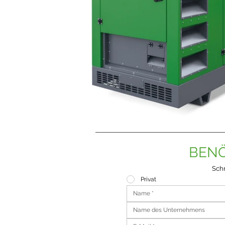
BENÖ
Schr
Privat