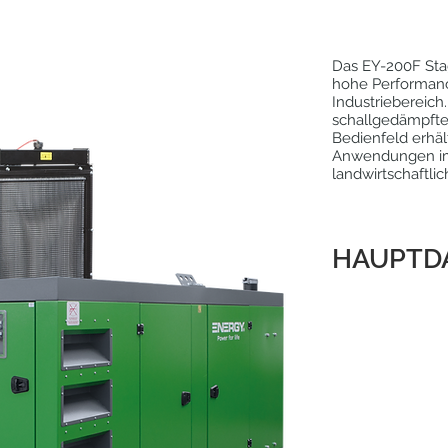
Das EY-200F Stag
hohe Performanc
Industriebereich.
schallgedämpfte
Bedienfeld erhält
Anwendungen im z
landwirtschaftli
HAUPTD