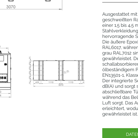
Ausgestattet mit
geschweißten Ra
einer 1,5 bis 4
Stahlverkleidung
hervorragende 
Die äußere Epoxi
RAL6017, währen
grau RAL7012 sin
gewährleistet. D
schallabsorbie
ölbeständigem P
EN13501-1, Klass
Der integrierte 
dB(A) und sorgt s
abschließbare Tü
während das Bel
Luft sorgt. Das
erleichtert, wod
gewährleistet ist
DATE