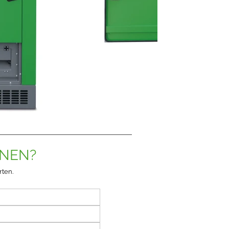
ONEN?
rten.