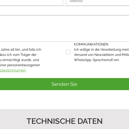
KOMMUNIKATIONEN
ahre alt bin, und falls ich 
Ich willige in die Verarbeitung mei
dass ich vom Träger der 
Versand von Newslettern und Mitte
u ermächtigt wurde, und 
WhatsApp, Sprachanruf) ein.
einer personenbezogenen 
tzbestimmungen
Senden Sie
TECHNISCHE DATEN