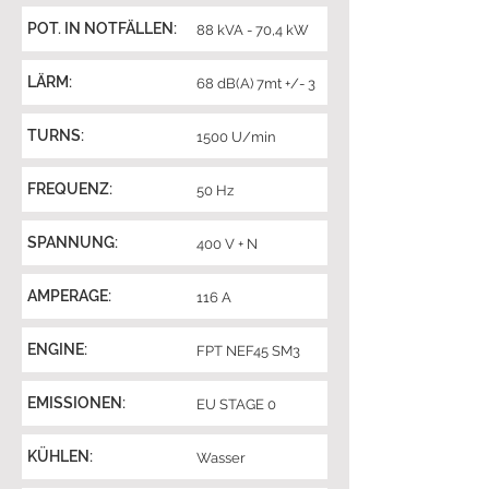
POT. IN NOTFÄLLEN:
88 kVA - 70,4 kW
LÄRM:
68 dB(A) 7mt +/- 3
TURNS:
1500 U/min
FREQUENZ:
50 Hz
SPANNUNG:
400 V + N
AMPERAGE:
116 A
ENGINE:
FPT NEF45 SM3
EMISSIONEN:
EU STAGE 0
KÜHLEN:
Wasser