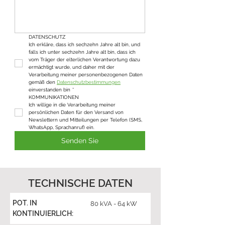
DATENSCHUTZ
Ich erkläre, dass ich sechzehn Jahre alt bin, und 
falls ich unter sechzehn Jahre alt bin, dass ich 
vom Träger der elterlichen Verantwortung dazu 
ermächtigt wurde, und daher mit der 
Verarbeitung meiner personenbezogenen Daten 
gemäß den 
Datenschutzbestimmungen
einverstanden bin
*
KOMMUNIKATIONEN
Ich willige in die Verarbeitung meiner 
persönlichen Daten für den Versand von 
Newslettern und Mitteilungen per Telefon (SMS, 
WhatsApp, Sprachanruf) ein.
Senden Sie
TECHNISCHE DATEN
POT. IN
80 kVA - 64 kW
KONTINUIERLICH: