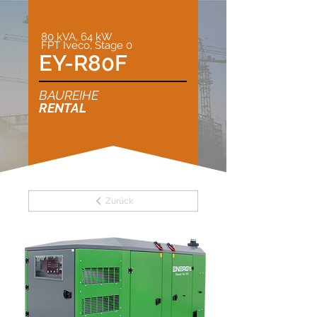
80 kVA, 64 kW
FPT Iveco, Stage 0
EY-R80F
BAUREIHE
RENTAL
Zurück