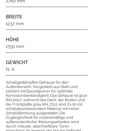
2760 mm
BREITE
1237 mm
HÖHE
1750 mm
GEWICHT
N. A.
Schallgedämpftes Gehäuse für den
Außenbereich, hergestellt aus Stahl und
lackiert mit Epoxidpulver für optimale
Korrosionsbeständigkeit. Das Gehäuse ist grün
RAL6017, während das Dach, der Boden und
die Frontplatte grau RAL7012 sind. Es ist mit
schallabsorbierendem Material mit hoher
Schalldämmung ausgestattet. Die
Zugänglichkeit für routinemäßige und
außerordentliche Wartungsarbeiten wird
durch robuste, abschließbare Türen
erleichtert. Im Inneren der Haube befindet