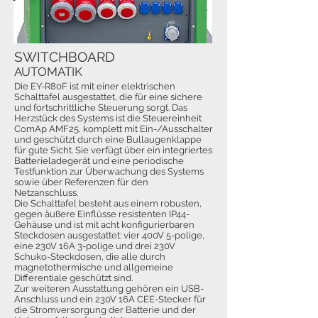
SWITCHBOARD
AUTOMATIK
Die EY-R80F ist mit einer elektrischen
Schalttafel ausgestattet, die für eine sichere
und fortschrittliche Steuerung sorgt. Das
Herzstück des Systems ist die Steuereinheit
ComAp AMF25, komplett mit Ein-/Ausschalter
und geschützt durch eine Bullaugenklappe
für gute Sicht. Sie verfügt über ein integriertes
Batterieladegerät und eine periodische
Testfunktion zur Überwachung des Systems
sowie über Referenzen für den
Netzanschluss.
Die Schalttafel besteht aus einem robusten,
gegen äußere Einflüsse resistenten IP44-
Gehäuse und ist mit acht konfigurierbaren
Steckdosen ausgestattet: vier 400V 5-polige,
eine 230V 16A 3-polige und drei 230V
Schuko-Steckdosen, die alle durch
magnetothermische und allgemeine
Differentiale geschützt sind.
Zur weiteren Ausstattung gehören ein USB-
Anschluss und ein 230V 16A CEE-Stecker für
die Stromversorgung der Batterie und der