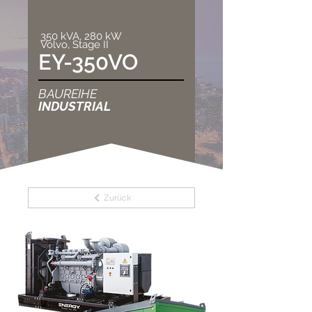
350 kVA, 280 kW
Volvo, Stage II
EY-350VO
BAUREIHE
INDUSTRIAL
Zurück