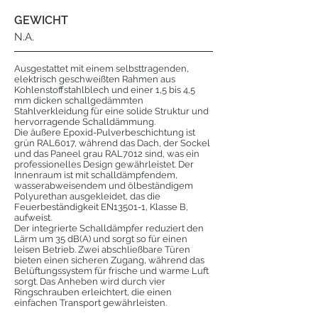
GEWICHT
N.A.
Ausgestattet mit einem selbsttragenden,
elektrisch geschweißten Rahmen aus
Kohlenstoffstahlblech und einer 1,5 bis 4,5
mm dicken schallgedämmten
Stahlverkleidung für eine solide Struktur und
hervorragende Schalldämmung.
Die äußere Epoxid-Pulverbeschichtung ist
grün RAL6017, während das Dach, der Sockel
und das Paneel grau RAL7012 sind, was ein
professionelles Design gewährleistet. Der
Innenraum ist mit schalldämpfendem,
wasserabweisendem und ölbeständigem
Polyurethan ausgekleidet, das die
Feuerbeständigkeit EN13501-1, Klasse B,
aufweist.
Der integrierte Schalldämpfer reduziert den
Lärm um 35 dB(A) und sorgt so für einen
leisen Betrieb. Zwei abschließbare Türen
bieten einen sicheren Zugang, während das
Belüftungssystem für frische und warme Luft
sorgt. Das Anheben wird durch vier
Ringschrauben erleichtert, die einen
einfachen Transport gewährleisten.