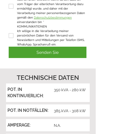
vom Träger der elterlichen Verantwortung dazu 
ermächtigt wurde, und daher mit der 
Verarbeitung meiner personenbezogenen Daten 
gemäß den 
Datenschutzbestimmungen
einverstanden bin
*
KOMMUNIKATIONEN
Ich willige in die Verarbeitung meiner 
persönlichen Daten für den Versand von 
Newslettern und Mitteilungen per Telefon (SMS, 
WhatsApp, Sprachanruf) ein.
Senden Sie
TECHNISCHE DATEN
POT. IN
350 kVA - 280 kW
KONTINUIERLICH:
POT. IN NOTFÄLLEN:
385 kVA - 308 kW
AMPERAGE:
N.A.