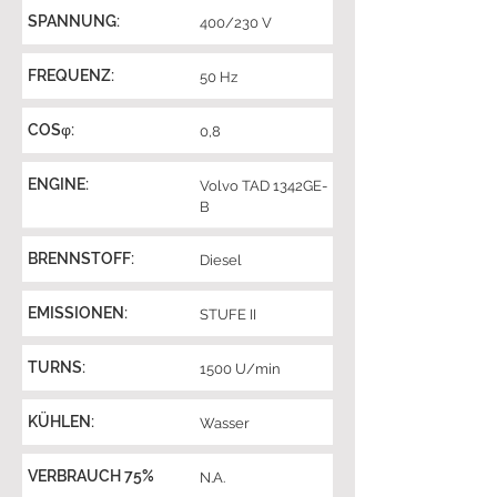
SPANNUNG:
400/230 V
FREQUENZ:
50 Hz
COSφ:
0,8
ENGINE:
Volvo TAD 1342GE-
B
BRENNSTOFF:
Diesel
EMISSIONEN:
STUFE II
TURNS:
1500 U/min
KÜHLEN:
Wasser
VERBRAUCH 75%
N.A.