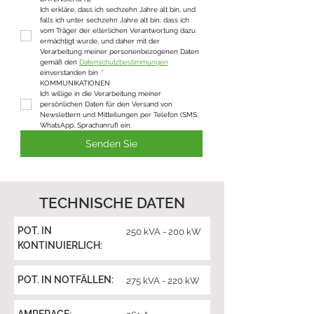
Ich erkläre, dass ich sechzehn Jahre alt bin, und 
falls ich unter sechzehn Jahre alt bin, dass ich 
vom Träger der elterlichen Verantwortung dazu 
ermächtigt wurde, und daher mit der 
Verarbeitung meiner personenbezogenen Daten 
gemäß den 
Datenschutzbestimmungen
einverstanden bin
*
KOMMUNIKATIONEN
Ich willige in die Verarbeitung meiner 
persönlichen Daten für den Versand von 
Newslettern und Mitteilungen per Telefon (SMS, 
WhatsApp, Sprachanruf) ein.
Senden Sie
TECHNISCHE DATEN
POT. IN
250 kVA - 200 kW
KONTINUIERLICH:
POT. IN NOTFÄLLEN:
275 kVA - 220 kW