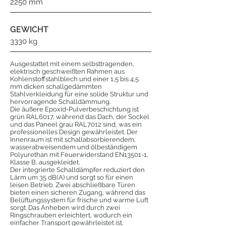
2250 mm
GEWICHT
3330 kg
Ausgestattet mit einem selbsttragenden,
elektrisch geschweißten Rahmen aus
Kohlenstoffstahlblech und einer 1,5 bis 4,5
mm dicken schallgedämmten
Stahlverkleidung für eine solide Struktur und
hervorragende Schalldämmung.
Die äußere Epoxid-Pulverbeschichtung ist
grün RAL6017, während das Dach, der Sockel
und das Paneel grau RAL7012 sind, was ein
professionelles Design gewährleistet. Der
Innenraum ist mit schallabsorbierendem,
wasserabweisendem und ölbeständigem
Polyurethan mit Feuerwiderstand EN13501-1,
Klasse B, ausgekleidet.
Der integrierte Schalldämpfer reduziert den
Lärm um 35 dB(A) und sorgt so für einen
leisen Betrieb. Zwei abschließbare Türen
bieten einen sicheren Zugang, während das
Belüftungssystem für frische und warme Luft
sorgt. Das Anheben wird durch zwei
Ringschrauben erleichtert, wodurch ein
einfacher Transport gewährleistet ist.