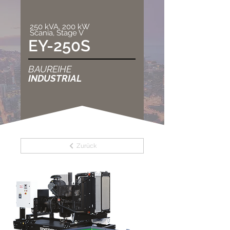
250 kVA, 200 kW
Scania, Stage V
EY-250S
BAUREIHE
INDUSTRIAL
Zurück