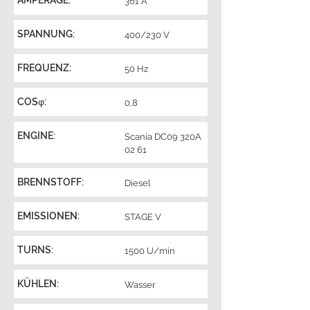
AMPERAGE:
361 A
SPANNUNG:
400/230 V
FREQUENZ:
50 Hz
COSφ:
0,8
ENGINE:
Scania DC09 320A
02 61
BRENNSTOFF:
Diesel
EMISSIONEN:
STAGE V
TURNS:
1500 U/min
KÜHLEN:
Wasser