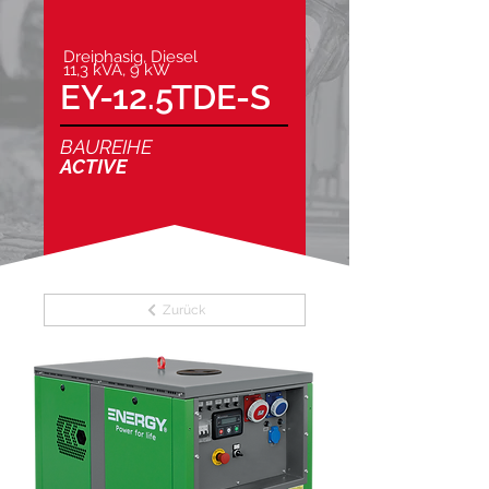
Dreiphasig, Diesel
11,3 kVA, 9 kW
EY-12.5TDE-S
BAUREIHE
ACTIVE
Zurück