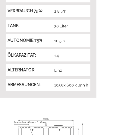
VERBRAUCH 75%:
2,8 l/h
TANK:
30 Liter
AUTONOMIE 75%:
10,5 h
ÖLKAPAZITÄT:
1.4 l
ALTERNATOR:
Linz
ABMESSUNGEN:
1055 x 600 x 899 h