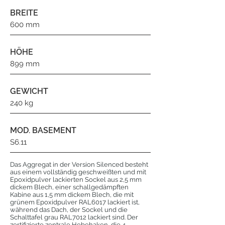
BREITE
600 mm
HÖHE
899 mm
GEWICHT
240 kg
MOD. BASEMENT
S6.11
Das Aggregat in der Version Silenced besteht
aus einem vollständig geschweißten und mit
Epoxidpulver lackierten Sockel aus 2,5 mm
dickem Blech, einer schallgedämpften
Kabine aus 1,5 mm dickem Blech, die mit
grünem Epoxidpulver RAL6017 lackiert ist,
während das Dach, der Sockel und die
Schalttafel grau RAL7012 lackiert sind. Der
zertifizierte zentrale Hebehaken, die 4