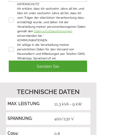
DATENSCHUTZ
Ich erkläre, dass ich sechzehn Jahre alt bin, und 
falls ich unter sechzehn Jahre alt bin, dass ich 
vom Träger der elterlichen Verantwortung dazu 
ermächtigt wurde, und daher mit der 
Verarbeitung meiner personenbezogenen Daten 
gemäß den 
Datenschutzbestimmungen
einverstanden bin
*
KOMMUNIKATIONEN
Ich willige in die Verarbeitung meiner 
persönlichen Daten für den Versand von 
Newslettern und Mitteilungen per Telefon (SMS, 
WhatsApp, Sprachanruf) ein.
Senden Sie
TECHNISCHE DATEN
MAX. LEISTUNG
11,3 kVA - 9 kW
SPANNUNG:
400/230 V
Cosφ:
0,8