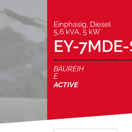
Einphasig, Diesel
5,6 kVA, 5 kW
EY-7MDE-
BAUREIH
E
ACTIVE