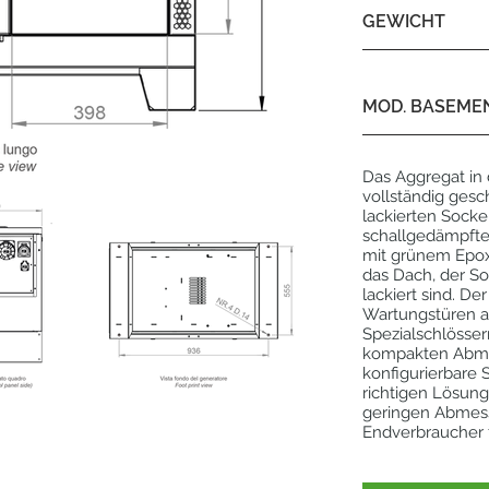
GEWICHT
MOD. BASEME
Das Aggregat in 
vollständig ges
lackierten Socke
schallgedämpfte
mit grünem Epoxi
das Dach, der So
lackiert sind. De
Wartungstüren a
Spezialschlösser
kompakten Abme
konfigurierbare 
richtigen Lösung
geringen Abmess
Endverbraucher f