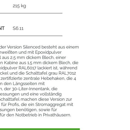
215 kg
NT
S6.11
der Version Silenced besteht aus einem
chweißten und mit Epoxidpulver
l aus 2,5 mm dickem Blech, einer
n Kabine aus 1,5 mm dickem Blech, die
dpulver RAL6017 lackiert ist, während
ckel und die Schalttafel grau RAL7012
r zertifizierte zentrale Hebehaken, die 4
n den Längsseiten mit
n, der 30-Liter-Innentank, die
ssungen und eine vollständig
Schalttafel machen diese Version zur
 für Profis, die ein Stromaggregat mit
ungen benötigen, sowie für
ür den Notbetrieb in Privathäusern.