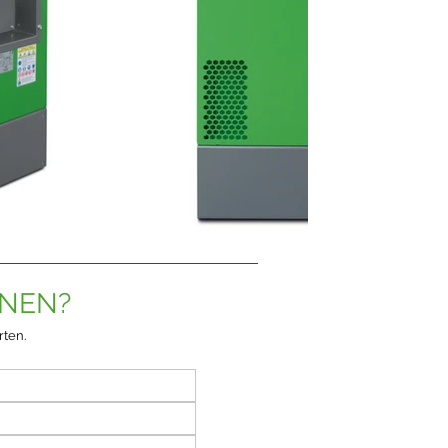
ONEN?
rten.