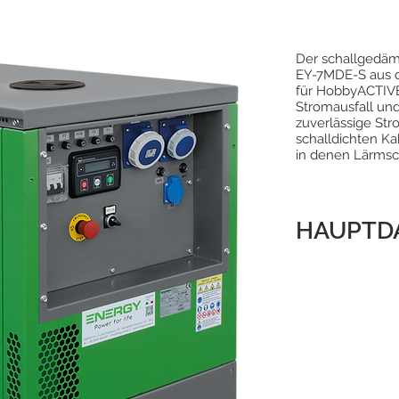
Der schallgedäm
EY-7MDE-S aus d
für HobbyACTIVE
Stromausfall un
zuverlässige Str
schalldichten Ka
in denen Lärmsch
HAUPTD