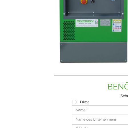
BENÖ
Schr
Privat