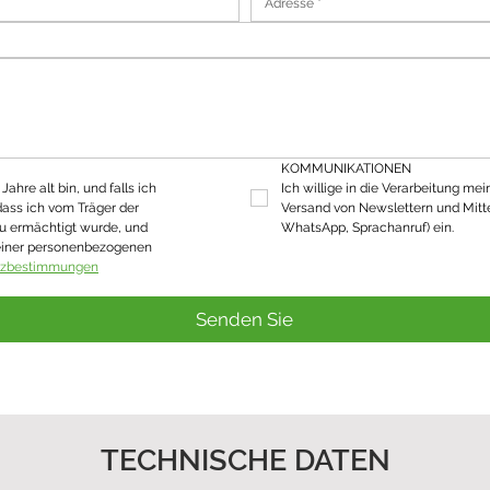
KOMMUNIKATIONEN
ahre alt bin, und falls ich 
Ich willige in die Verarbeitung mei
dass ich vom Träger der 
Versand von Newslettern und Mitte
u ermächtigt wurde, und 
WhatsApp, Sprachanruf) ein.
einer personenbezogenen 
tzbestimmungen
Senden Sie
TECHNISCHE DATEN