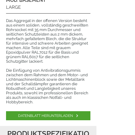
MOD. BASEMENT
LARGE
Das Aggregat in der offenen Version besteht
aus einem soliden, vollständig geschweißten
Rohrsockel mit 35 mm Durchmesser und
seitlichen Schutzleisten aus 2 mm dickem,
mehrfach gefaltetem Blech, die die Struktur
für intensive und schwere Arbeiten geeignet
machen. Alle Teile sind mit grauem
Epoxidpulver RAL7012 für die Basis und
grünem RAL6017 für die seitlichen
Schutzgitter lackiert.
Die Einfügung von Antivibrationsgummis
zwischen dem Rahmen und dem Motor- und
Lichtmaschinenblock sowie der Metalltank
und der Schalldämpfer garantieren die
Robustheit und Langlebigkeit unseres
Produkts, sowohl im professionellen Bereich
als auch im klassischen Notfall- und
Hobbybereich.
DATENBLATT HERUNTERLADEN
PRODUKTSPEZIFIKATIO