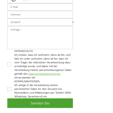
DATENSCHUTZ
Ich erkläre, dass ich sechzehn Jahre alt bin, und 
falls ich unter sechzehn Jahre alt bin, dass ich 
vom Träger der elterlichen Verantwortung dazu 
ermächtigt wurde, und daher mit der 
Verarbeitung meiner personenbezogenen Daten 
gemäß den 
Datenschutzbestimmungen
einverstanden bin
*
KOMMUNIKATIONEN
Ich willige in die Verarbeitung meiner 
persönlichen Daten für den Versand von 
Newslettern und Mitteilungen per Telefon (SMS, 
WhatsApp, Sprachanruf) ein.
Senden Sie