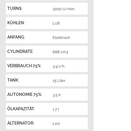
TURNS:
3000 U/min
KÜHLEN:
Luft
ANFANG:
Elektrisch
CYLINDRATE:
688 cm3
VERBRAUCH 75%:
3,9 l/h
TANK:
15 Liter
AUTONOMIE 75%:
3,5 h
ÖLKAPAZITÄT:
1.7 l
ALTERNATOR:
Linz