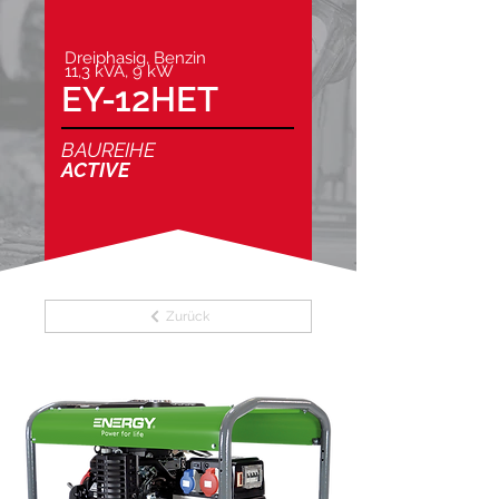
Dreiphasig, Benzin
11,3 kVA, 9 kW
EY-12HET
BAUREIHE
ACTIVE
Zurück