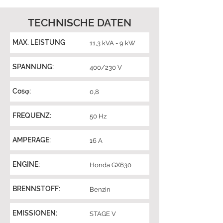
TECHNISCHE DATEN
MAX. LEISTUNG
11,3 kVA - 9 kW
SPANNUNG:
400/230 V
Cosφ:
0,8
FREQUENZ:
50 Hz
AMPERAGE:
16 A
ENGINE:
Honda GX630
BRENNSTOFF:
Benzin
EMISSIONEN:
STAGE V