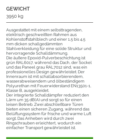
GEWICHT
3950 kg
Ausgestattet mit einem selbsttragenden,
elektrisch geschweißten Rahmen aus
Kohlenstoffstahlblech und einer 1,5 bis 4,5
mm dicken schallgedämmten
Stahlverkleidung für eine solide Struktur und
hervorragende Schalldämmung.
Die äußere Epoxid-Pulverbeschichtung ist
grün RAL6017, während das Dach, der Sockel
und das Paneel grau RAL7012 sind, was ein
professionelles Design gewährleistet. Der
Innenraum ist mit schallabsorbierendem,
wasserabweisendem und ölbeständigem
Polyurethan mit Feuerwiderstand EN13501-1,
Klasse B, ausgekleidet.
Der integrierte Schalldämpfer reduziert den
Lärm um 35 dB(A) und sorgt so für einen
leisen Betrieb. Zwei abschließbare Türen
bieten einen sicheren Zugang, während das
Belüftungssystem für frische und warme Luft
sorgt. Das Anheben wird durch zwei
Ringschrauben erleichtert, wodurch ein
einfacher Transport gewährleistet ist.