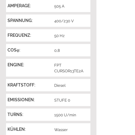
AMPERAGE:
505 A
SPANNUNG:
400/230 V
FREQUENZ:
50 Hz
COSφ:
0,8
ENGINE:
FPT
CURSOR13TE2A
KRAFTSTOFF:
Diesel
EMISSIONEN:
STUFE 0
TURNS:
1500 U/min
KÜHLEN:
Wasser