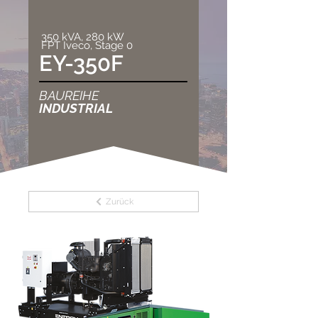
350 kVA, 280 kW
FPT Iveco, Stage 0
EY-350F
BAUREIHE
INDUSTRIAL
Zurück