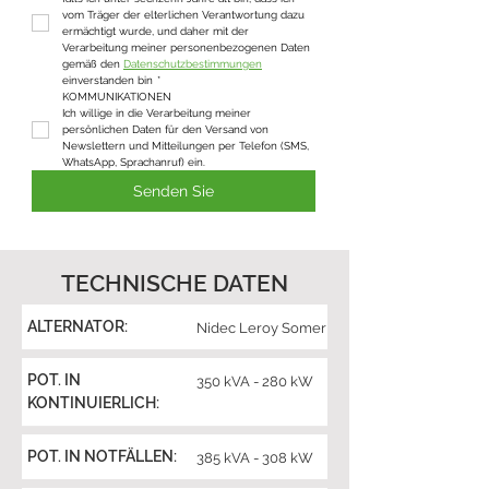
vom Träger der elterlichen Verantwortung dazu 
ermächtigt wurde, und daher mit der 
Verarbeitung meiner personenbezogenen Daten 
gemäß den 
Datenschutzbestimmungen
einverstanden bin
*
KOMMUNIKATIONEN
Ich willige in die Verarbeitung meiner 
persönlichen Daten für den Versand von 
Newslettern und Mitteilungen per Telefon (SMS, 
WhatsApp, Sprachanruf) ein.
Senden Sie
TECHNISCHE DATEN
ALTERNATOR:
Nidec Leroy Somer
POT. IN
350 kVA - 280 kW
KONTINUIERLICH:
POT. IN NOTFÄLLEN:
385 kVA - 308 kW