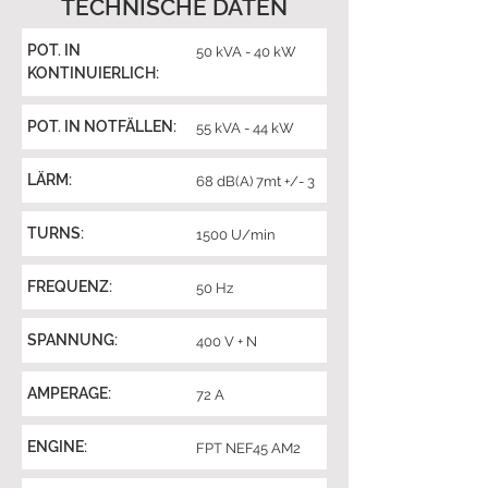
TECHNISCHE DATEN
POT. IN
50 kVA - 40 kW
KONTINUIERLICH:
POT. IN NOTFÄLLEN:
55 kVA - 44 kW
LÄRM:
68 dB(A) 7mt +/- 3
TURNS:
1500 U/min
FREQUENZ:
50 Hz
SPANNUNG:
400 V + N
AMPERAGE:
72 A
ENGINE:
FPT NEF45 AM2