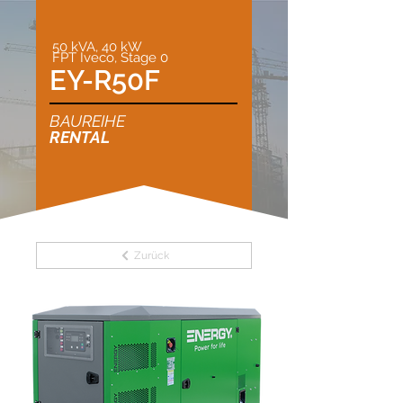
50 kVA, 40 kW
FPT Iveco, Stage 0
EY-R50F
BAUREIHE
RENTAL
Zurück