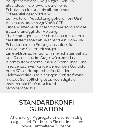
polige Steckdose und 3 x 230V Schuko-
Steckdosen, die jeweils durch einen
Schutzschalter und ein allgemeines
Differential geschützt sind.
Zur weiteren Ausstattung gehören ein USB-
Anschluss und ein 230V 16A CEE-
Eingangsstecker für die Stromversorgung der
Batterie und ggf. der Heizung.
Thermomagnetische Schutzschalter sichern
die Hilfsleitungen ab, während ein Not-Aus-
Schalter und ein Erdungsanschluss für
zusätzliche Sicherheit sorgen.
Ein elektronischer Schwimmerschalter behält
den Dieselstand im Auge, während das
Alarmsystem Anomalien wie Spannungs- und
Frequenzschwankungen, niedrigen Öldruck,
hohe Wassertemperatur, Ausfall der
Lichtmaschine und niedrigen Kraftstoffstand
meldet. Schließlich gibt es noch digitale
Instrumente für Öldruck und
Motortemperatur.
STANDARDKONFI
GURATION
Alle Energy-Aggregate sind serienmäßig
ausgestattet. Entdecken Sie das in diesem
Modell enthaltene Zubehör!