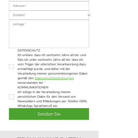
DATENSCHUTZ
Ich erkläre, dass ich sechzehn Jahre alt bin, und 
falls ich unter sechzehn Jahre alt bin, dass ich 
vom Träger der elterlichen Verantwortung dazu 
ermächtigt wurde, und daher mit der 
Verarbeitung meiner personenbezogenen Daten 
gemäß den 
Datenschutzbestimmungen
einverstanden bin
*
KOMMUNIKATIONEN
Ich willige in die Verarbeitung meiner 
persönlichen Daten für den Versand von 
Newslettern und Mitteilungen per Telefon (SMS, 
WhatsApp, Sprachanruf) ein.
Senden Sie