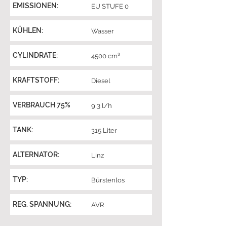
EMISSIONEN:
EU STUFE 0
KÜHLEN:
Wasser
CYLINDRATE:
4500 cm³
KRAFTSTOFF:
Diesel
VERBRAUCH 75%
9,3 l/h
TANK:
315 Liter
ALTERNATOR:
Linz
TYP:
Bürstenlos
REG. SPANNUNG:
AVR