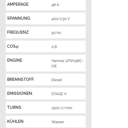
AMPERAGE:
48 A
SPANNUNG:
400/230 V
FREQUENZ:
50 Hz
COSφ:
0,8
ENGINE:
Yanmar 4TNV98C-
IYE
BRENNSTOFF:
Diesel
EMISSIONEN:
STAGE V
TURNS:
1500 U/min
KÜHLEN:
Wasser