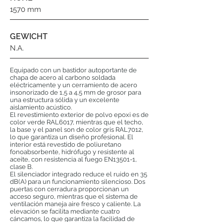
1570 mm
GEWICHT
N.A.
Equipado con un bastidor autoportante de
chapa de acero al carbono soldada
eléctricamente y un cerramiento de acero
insonorizado de 1,5 a 4,5 mm de grosor para
una estructura sólida y un excelente
aislamiento acústico.
El revestimiento exterior de polvo epoxi es de
color verde RAL6017, mientras que el techo,
la base y el panel son de color gris RAL7012,
lo que garantiza un diseño profesional. El
interior está revestido de poliuretano
fonoabsorbente, hidrófugo y resistente al
aceite, con resistencia al fuego EN13501-1,
clase B.
El silenciador integrado reduce el ruido en 35
dB(A) para un funcionamiento silencioso. Dos
puertas con cerradura proporcionan un
acceso seguro, mientras que el sistema de
ventilación maneja aire fresco y caliente. La
elevación se facilita mediante cuatro
cáncamos, lo que garantiza la facilidad de