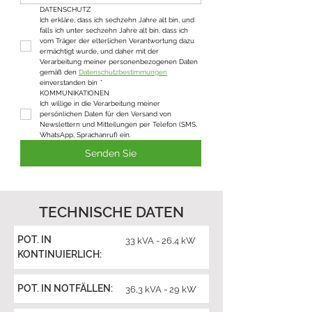
DATENSCHUTZ
Ich erkläre, dass ich sechzehn Jahre alt bin, und 
falls ich unter sechzehn Jahre alt bin, dass ich 
vom Träger der elterlichen Verantwortung dazu 
ermächtigt wurde, und daher mit der 
Verarbeitung meiner personenbezogenen Daten 
gemäß den 
Datenschutzbestimmungen
einverstanden bin
*
KOMMUNIKATIONEN
Ich willige in die Verarbeitung meiner 
persönlichen Daten für den Versand von 
Newslettern und Mitteilungen per Telefon (SMS, 
WhatsApp, Sprachanruf) ein.
Senden Sie
TECHNISCHE DATEN
POT. IN
33 kVA - 26,4 kW
KONTINUIERLICH:
POT. IN NOTFÄLLEN:
36,3 kVA - 29 kW