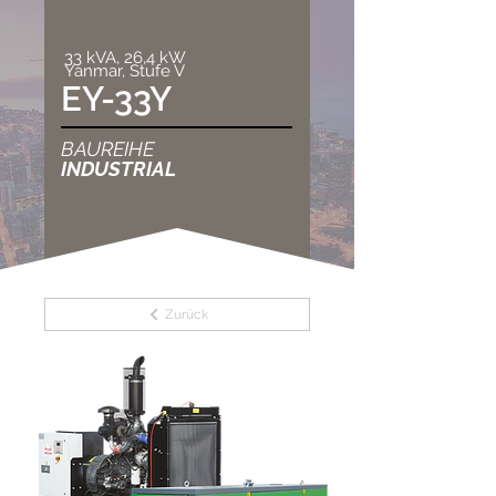
33 kVA, 26,4 kW
Yanmar, Stufe V
EY-33Y
BAUREIHE
INDUSTRIAL
Zurück