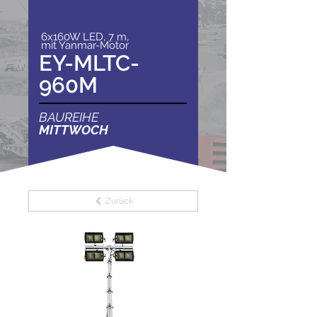
6x160W LED, 7 m,
mit Yanmar-Motor
EY-MLTC-
960M
BAUREIHE
MITTWOCH
Zurück