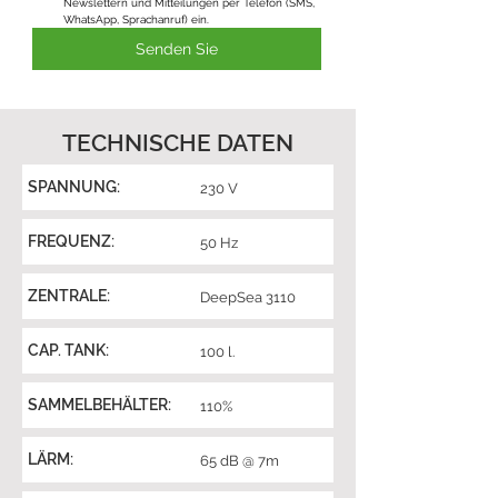
Newslettern und Mitteilungen per Telefon (SMS, 
WhatsApp, Sprachanruf) ein.
Senden Sie
TECHNISCHE DATEN
SPANNUNG:
230 V
FREQUENZ:
50 Hz
ZENTRALE:
DeepSea 3110
CAP. TANK:
100 l.
SAMMELBEHÄLTER:
110%
LÄRM:
65 dB @ 7m