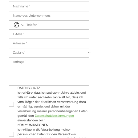
DATENSCHUTZ
Ich erkläre, dass ich sechzehn Jahre alt bin, und 
falls ich unter sechzehn Jahre alt bin, dass ich 
vom Träger der elterlichen Verantwortung dazu 
ermächtigt wurde, und daher mit der 
Verarbeitung meiner personenbezogenen Daten 
gemäß den 
Datenschutzbestimmungen
einverstanden bin
*
KOMMUNIKATIONEN
Ich willige in die Verarbeitung meiner 
persönlichen Daten für den Versand von 