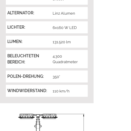
ALTERNATOR:
Linz Alumen
LICHTER:
6x160 W LED
LUMEN:
131.520 lm
BELEUCHTETEN
4.300
BEREICH:
Quadratmeter
POLEN-DREHUNG:
350°
WINDWIDERSTAND:
110 km/h