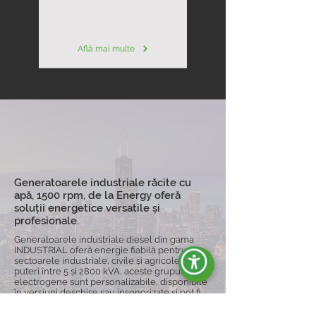
Află mai multe
Generatoarele industriale răcite cu
apă, 1500 rpm, de la Energy oferă
soluții energetice versatile și
profesionale.
Generatoarele industriale diesel din gama
INDUSTRIAL oferă energie fiabilă pentru
sectoarele industriale, civile și agricole. Cu
puteri între 5 și 2800 kVA, aceste grupuri
electrogene sunt personalizabile, disponibile
în versiuni deschise sau insonorizate și pot fi
echipate cu cărucioare pentru o mobilitate
sporită, garantând continuitate operațională