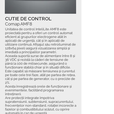
CUTIE DE CONTROL
Comap AMF8
Unitatea de control InteliLite AMF8 este
proiectată pentru a oferi un control automat
eficient al grupurilor electrogene atât în
aplicații de urgență, cât și în aplicații de
utilizare continuă. Afișajul său retroiluminat de
128x64 pixeli asigură vizualizarea simplă și
imediată a principalilor parametri.
Aceasta suportă surse de alimentare între 8 și
36 VDC și rezistă la căderi de tensiune de
până la 100 de milisecunde, asigurând o
funcționare stabilă chiar și în situații dificile.
Este capabil să măsoare tensiunea și curentul
pe toate cele trei faze, atât pe partea de rețea,
cât și pe partea de generator, cu o precizie de
2%.
Acesta înregistrează orele de funcționare și
evenimentele, facilitând programarea
întreținerii.
Are protecții integrate împotriva
supratensiunii, subtensiunii, supracurentului,
frecvențelor non-standard, rotației incorecte a
fazelor și combustibilului scăzut, cu oprire
automată în caz de urgență.