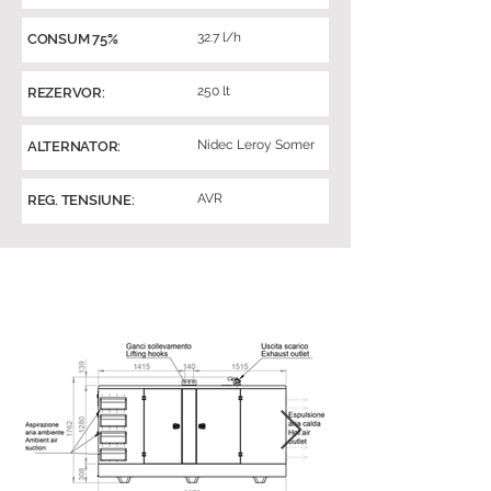
32.7 l/h
CONSUM 75%
250 lt
REZERVOR:
Nidec Leroy Somer
ALTERNATOR:
AVR
REG. TENSIUNE: