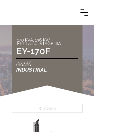
170 kVA, 136 kW
FPT Iveco, STAGE IIIA
EY-170F
GAMĂ
INDUSTRIAL
Indietro