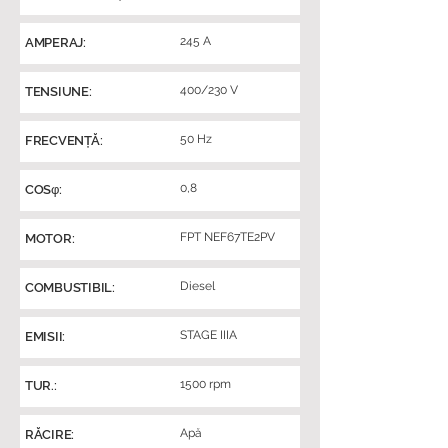
245 A
AMPERAJ:
400/230 V
TENSIUNE:
50 Hz
FRECVENȚĂ:
0,8
COSφ:
FPT NEF67TE2PV
MOTOR:
Diesel
COMBUSTIBIL:
STAGE IIIA
EMISII:
1500 rpm
TUR.:
Apă
RĂCIRE: