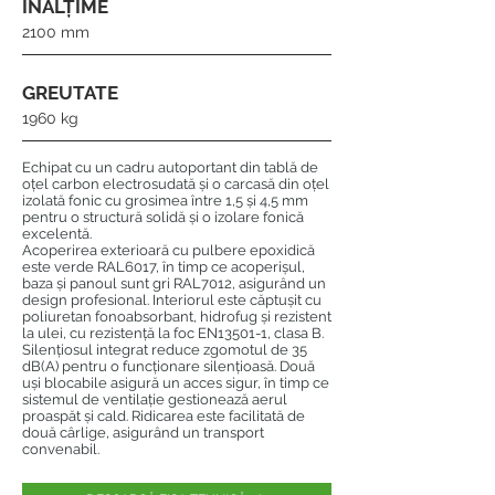
ÎNĂLȚIME
2100 mm
GREUTATE
1960 kg
Echipat cu un cadru autoportant din tablă de
oțel carbon electrosudată și o carcasă din oțel
izolată fonic cu grosimea între 1,5 și 4,5 mm
pentru o structură solidă și o izolare fonică
excelentă.
Acoperirea exterioară cu pulbere epoxidică
este verde RAL6017, în timp ce acoperișul,
baza și panoul sunt gri RAL7012, asigurând un
design profesional. Interiorul este căptușit cu
poliuretan fonoabsorbant, hidrofug și rezistent
la ulei, cu rezistență la foc EN13501-1, clasa B.
Silențiosul integrat reduce zgomotul de 35
dB(A) pentru o funcționare silențioasă. Două
uși blocabile asigură un acces sigur, în timp ce
sistemul de ventilație gestionează aerul
proaspăt și cald. Ridicarea este facilitată de
două cârlige, asigurând un transport
convenabil.