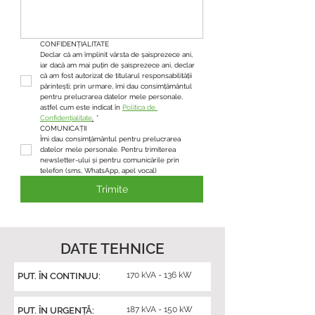
CONFIDENȚIALITATE
Declar că am împlinit vârsta de șaisprezece ani, 
iar dacă am mai puțin de șaisprezece ani, declar 
că am fost autorizat de titularul responsabilității 
părintești; prin urmare, îmi dau consimțământul 
pentru prelucrarea datelor mele personale, 
astfel cum este indicat în 
Politica de 
Confidențialitate
.
*
COMUNICAȚII
Îmi dau consimțământul pentru prelucrarea 
datelor mele personale. Pentru trimiterea 
newsletter-ului și pentru comunicările prin 
telefon (sms, WhatsApp, apel vocal)
Trimite
DATE TEHNICE
170 kVA - 136 kW
PUT. ÎN CONTINUU:
187 kVA - 150 kW
PUT. ÎN URGENȚĂ: