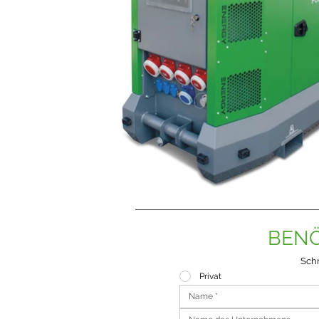
BENÖ
Schr
Privat