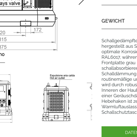
GEWICHT
Schallgedämpfte
hergestellt aus S
optimale Korrosi
RAL6017, währen
Frontplatte grau 
schallabsorbier
Schalldämmung a
routinemäßige u
wird durch robus
Inneren der Haub
einer Geräuschd
Hebehaken ist zer
Warmluftauslass 
Schallschutztas
DATE