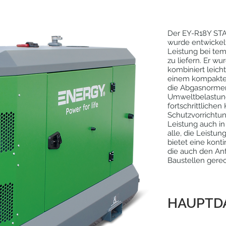
Der EY-R18Y STA
wurde entwickelt
Leistung bei te
zu liefern. Er wu
kombiniert leich
einem kompakten
die Abgasnormen
Umweltbelastung
fortschrittliche
Schutzvorrichtu
Leistung auch in
alle, die Leistun
bietet eine kont
die auch den An
Baustellen gerec
HAUPTD