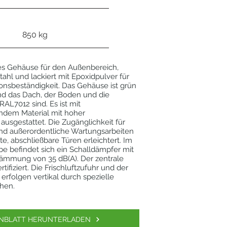
850 kg
s Gehäuse für den Außenbereich,
tahl und lackiert mit Epoxidpulver für
onsbeständigkeit. Das Gehäuse ist grün
d das Dach, der Boden und die
RAL7012 sind. Es ist mit
endem Material mit hoher
usgestattet. Die Zugänglichkeit für
nd außerordentliche Wartungsarbeiten
te, abschließbare Türen erleichtert. Im
e befindet sich ein Schalldämpfer mit
ämmung von 35 dB(A). Der zentrale
tifiziert. Die Frischluftzufuhr und der
erfolgen vertikal durch spezielle
chen.
NBLATT HERUNTERLADEN