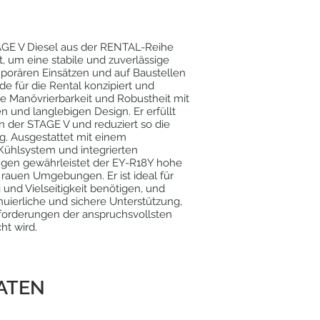
GE V Diesel aus der RENTAL-Reihe
, um eine stabile und zuverlässige
mporären Einsätzen und auf Baustellen
rde für die Rental konzipiert und
te Manövrierbarkeit und Robustheit mit
 und langlebigen Design. Er erfüllt
 der STAGE V und reduziert so die
. Ausgestattet mit einem
n Kühlsystem und integrierten
ngen gewährleistet der EY-R18Y hohe
 rauen Umgebungen. Er ist ideal für
g und Vielseitigkeit benötigen, und
inuierliche und sichere Unterstützung,
forderungen der anspruchsvollsten
ht wird.
ATEN