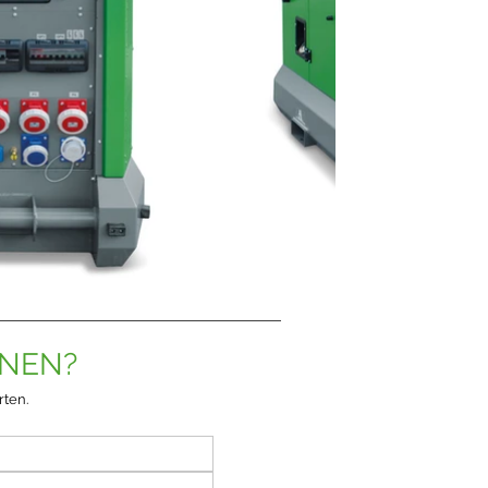
ONEN?
rten.