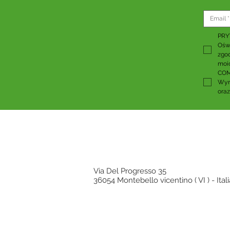
PR
Oświ
zgod
moi
COM
Wyr
oraz
Via Del Progresso 35
36054 Montebello vicentino ( VI ) - Itali