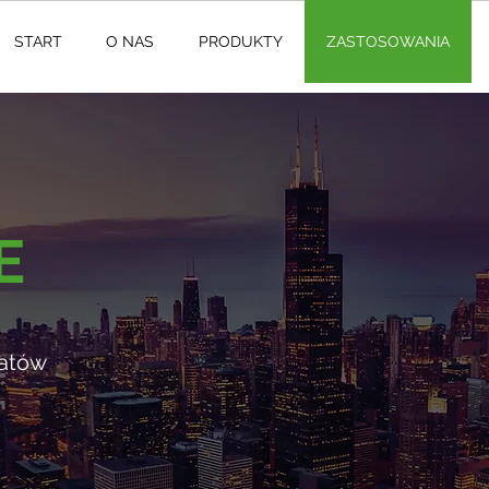
START
O NAS
PRODUKTY
ZASTOSOWANIA
E
atów