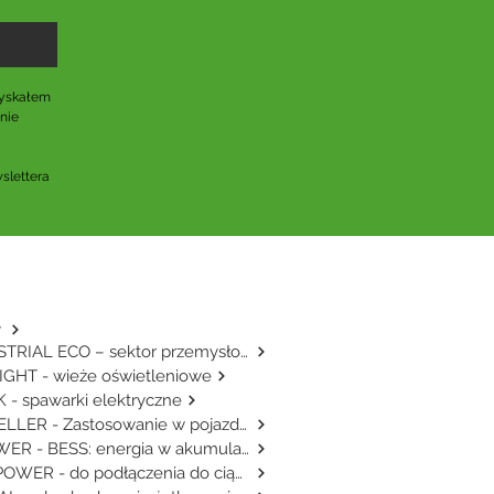
yskałem 
ie 
lettera 
y
INDUSTRIAL ECO – sektor przemysłowy
GHT - wieże oświetleniowe
 - spawarki elektryczne
TRAVELLER - Zastosowanie w pojazdach
E-POWER - BESS: energia w akumulatorze
AGRIPOWER - do podłączenia do ciągnika