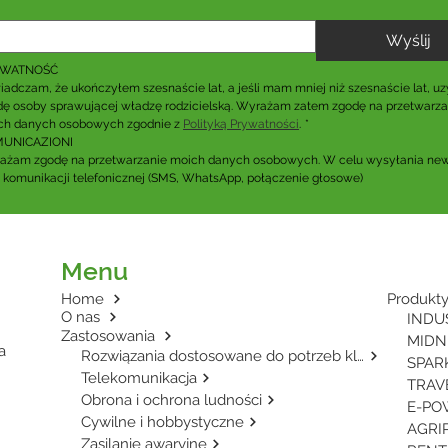
Wyślij
YWATNOŚĆ
adczam, że ukończyłem szesnaście lat, a jeśli mam mniej niż szesnaście lat, uz
ę osoby sprawującej władzę rodzicielską. Wyrażam zatem zgodę na przetwarzan
ch danych osobowych zgodnie z 
Polityką Prywatności
.
*
UNICAZIONI
ażam zgodę na przetwarzanie moich danych osobowych. W celu wysyłania news
 komunikacji telefonicznej (SMS, WhatsApp, połączenie głosowe)
Menu
Home
Produkt
O nas
Zastosowania
MIDNI
a
Rozwiązania dostosowane do potrzeb klienta
SPARK
Telekomunikacja
Obrona i ochrona ludności
Cywilne i hobbystyczne
Zasilanie awaryjne