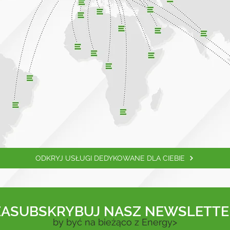
ODKRYJ USŁUGI DEDYKOWANE DLA CIEBIE
ZASUBSKRYBUJ NASZ
NEWSLETTE
by być na bieżąco z Energy>