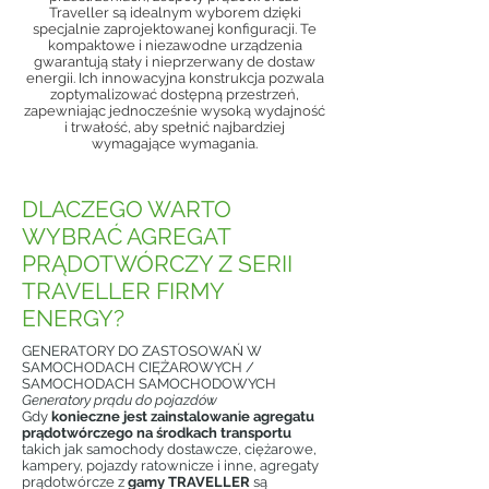
Traveller są idealnym wyborem dzięki
specjalnie zaprojektowanej konfiguracji. Te
kompaktowe i niezawodne urządzenia
gwarantują stały i nieprzerwany de dostaw
energii. Ich innowacyjna konstrukcja pozwala
zoptymalizować dostępną przestrzeń,
zapewniając jednocześnie wysoką wydajność
i trwałość, aby spełnić najbardziej
wymagające wymagania.
DLACZEGO WARTO
WYBRAĆ AGREGAT
PRĄDOTWÓRCZY Z SERII
TRAVELLER FIRMY
ENERGY?
GENERATORY DO ZASTOSOWAŃ W
SAMOCHODACH CIĘŻAROWYCH /
SAMOCHODACH SAMOCHODOWYCH
Generatory prądu do pojazdów
Gdy
konieczne jest zainstalowanie agregatu
prądotwórczego na środkach transportu
takich jak samochody dostawcze, ciężarowe,
kampery, pojazdy ratownicze i inne, agregaty
prądotwórcze z
gamy TRAVELLER
są