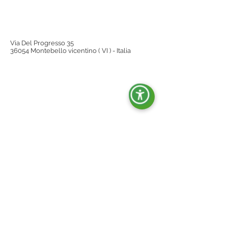
Via Del Progresso 35
36054 Montebello vicentino ( VI ) - Italia
Kontakt
sale....en Odkryj pocztę