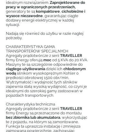
idealnym rozwiązaniem.
Zaprojektowane do
pracy w ograniczonych przestrzeniach,
generatory te są
kompaktowe
,
cichobieżne i
wysoce niezawodne
, gwarantując ciągłe
dostawy energii elektrycznej w każdej
sytuacji.
Nadają się również do użytku w razie nagłej
potrzeby.
CHARAKTERYSTYKA GAMA
TRANSPORTERÓW SPECJALNYCH
Agregaty prądotwórcze z serii
TRAVELLER
firmy Energy oferują
moc
od 5 KVA do 20 KVA.
Maszyny te są szczególnie odpowiednie do
ciągłego użytkowania
dzięki ich
chłodzonym
wodą
silnikom wysokoprężnym Kohler o
prędkości obrotowej 1500 obr/min.
Wytrzymałość i wydajność tych silników
zapewnia stałą wysoką wydajność, co czyni je
idealnymi do szerokiej gamy zastosowań w
pojazdach transportowych.
Charakterystyka techniczna
Agregaty prądotwórcze z serii
TRAVELLER
firmy Energy są przeznaczone do montażu
bez zbiornika lub akumulatora
, wykorzystując
te z pojazdu, na którym są zamontowane.
Funkcja ta upraszcza instalację i zmniejsza
zajmowaną powierzchnię, zachowując