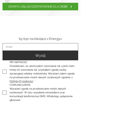
ODKRYJ USŁUGI DEDYKOWANE DLA CIEBIE
ZASUBSKRYBUJ
NASZ
NEWSLETTER
by być na bieżąco z Energy>
Wyślij
PRYWATNOŚĆ
Oświadczam, że ukończyłem szesnaście lat, a jeśli mam 
mniej niż szesnaście lat, uzyskałem zgodę osoby 
sprawującej władzę rodzicielską. Wyrażam zatem zgodę 
na przetwarzanie moich danych osobowych zgodnie z 
Polityką Prywatności
.
*
COMUNICAZIONI
Wyrażam zgodę na przetwarzanie moich danych 
osobowych. W celu wysyłania newslettera oraz 
komunikacji telefonicznej (SMS, WhatsApp, połączenie 
głosowe)