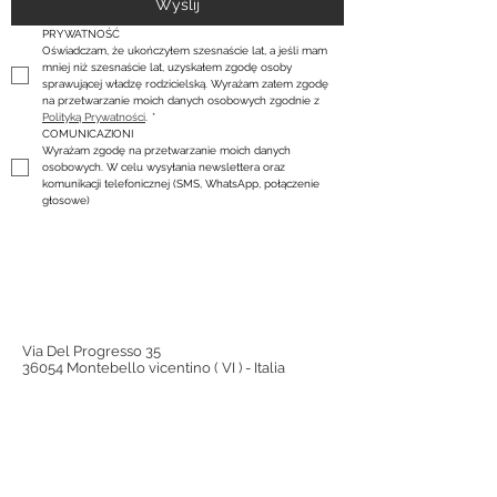
Wyślij
PRYWATNOŚĆ
Oświadczam, że ukończyłem szesnaście lat, a jeśli mam 
mniej niż szesnaście lat, uzyskałem zgodę osoby 
sprawującej władzę rodzicielską. Wyrażam zatem zgodę 
na przetwarzanie moich danych osobowych zgodnie z 
Polityką Prywatności
.
*
COMUNICAZIONI
Wyrażam zgodę na przetwarzanie moich danych 
osobowych. W celu wysyłania newslettera oraz 
komunikacji telefonicznej (SMS, WhatsApp, połączenie 
głosowe)
Via Del Progresso 35
36054 Montebello vicentino ( VI ) - Italia