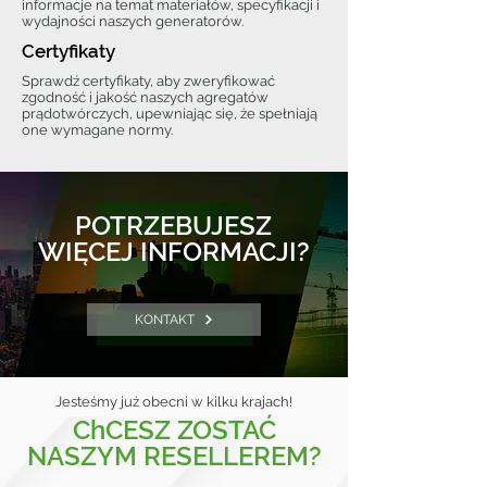
informacje na temat materiałów, specyfikacji i
wydajności naszych generatorów.
Certyfikaty
Sprawdź certyfikaty, aby zweryfikować
zgodność i jakość naszych agregatów
prądotwórczych, upewniając się, że spełniają
one wymagane normy.
POTRZEBUJESZ
WIĘCEJ INFORMACJI?
KONTAKT
Jesteśmy już obecni w kilku krajach!
ChCESZ ZOSTAĆ
NASZYM RESELLEREM?