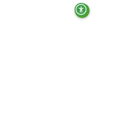
Kontakt
sale....en Odkryj pocztę
+390444.... Odkryj telefon
Menu
Home
O nas
Produkty
INDUSTRIAL ECO – sektor przemysłowy
MIDNIGHT - wieże oświetleniowe