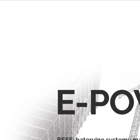
E-P
BESS: bateryjne systemy m