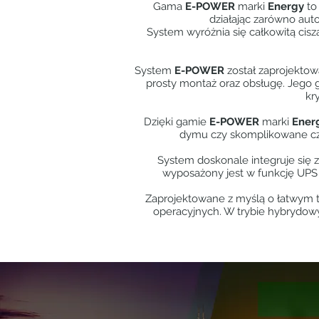
Gama
E-POWER
marki
Energy
to
działając zarówno auto
System wyróżnia się całkowitą cis
System
E-POWER
został zaprojektow
prosty montaż oraz obsługę. Jego 
kr
Dzięki gamie
E-POWER
marki
Ener
dymu czy skomplikowane czy
System doskonale integruje się z
wyposażony jest w funkcję UPS 
Zaprojektowane z myślą o łatwym t
operacyjnych. W trybie hybrydo