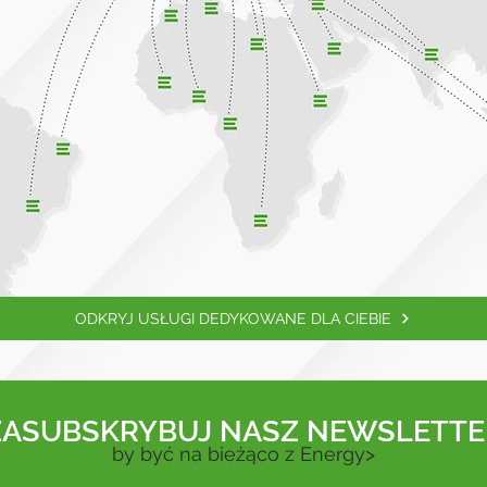
ODKRYJ USŁUGI DEDYKOWANE DLA CIEBIE
ZASUBSKRYBUJ NASZ
NEWSLETTE
by być na bieżąco z Energy>