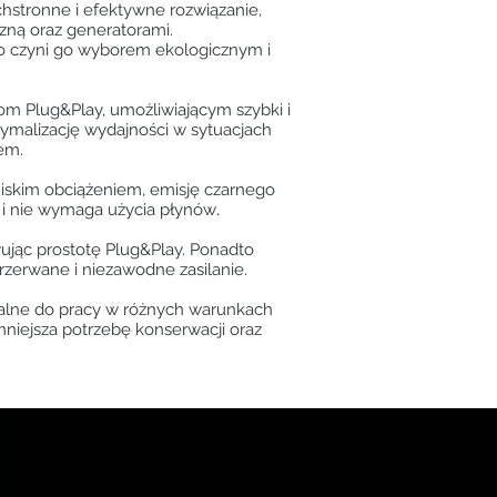
hstronne i efektywne rozwiązanie,
czną oraz generatorami.
 co czyni go wyborem ekologicznym i
om Plug&Play, umożliwiającym szybki i
tymalizację wydajności w sytuacjach
em.
 niskim obciążeniem, emisję czarnego
 i nie wymaga użycia płynów
.
wując prostotę Plug&Play. Ponadto
zerwane i niezawodne zasilanie.
dealne do pracy w różnych warunkach
mniejsza potrzebę konserwacji oraz