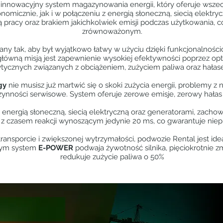
 innowacyjny system magazynowania energii, który oferuje wszec
nomicznie, jak i w połączeniu z energią słoneczną, siecią elektry
zą pracy oraz brakiem jakichkolwiek emisji podczas użytkowania,
zrównoważonym.
any tak, aby był wyjątkowo łatwy w użyciu dzięki funkcjonalności
główną misją jest zapewnienie wysokiej efektywności poprzez op
ytycznych związanych z obciążeniem, zużyciem paliwa oraz hałas
gy
nie musisz już martwić się o skoki zużycia energii, problemy z
nności serwisowe. System oferuje zerowe emisje, zerowy hałas
 energią słoneczną, siecią elektryczną oraz generatorami, zacho
z czasem reakcji wynoszącym jedynie 20 ms, co gwarantuje niepr
ransporcie i zwiększonej wytrzymałości, podwozie Rental jest i
wym system
E-POWER
podwaja żywotność silnika, pięciokrotnie z
redukuje zużycie paliwa o 50%