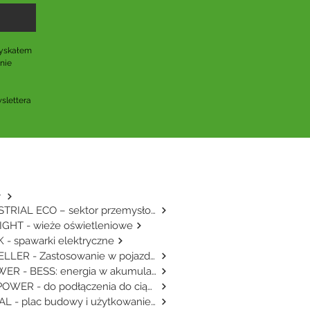
yskałem 
ie 
lettera 
y
INDUSTRIAL ECO – sektor przemysłowy
GHT - wieże oświetleniowe
 - spawarki elektryczne
TRAVELLER - Zastosowanie w pojazdach
E-POWER - BESS: energia w akumulatorze
AGRIPOWER - do podłączenia do ciągnika
RENTAL - plac budowy i użytkowanie mobilne