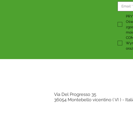
PR
Oświ
zgod
moi
COM
Wyr
oraz
Via Del Progresso 35
36054 Montebello vicentino ( VI ) - Itali