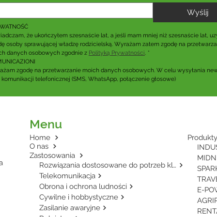
Wyślij
YWATNOŚĆ
adczam, że ukończyłem szesnaście lat, a jeśli mam mniej niż szesnaście lat, uz
ę osoby sprawującej władzę rodzicielską. Wyrażam zatem zgodę na przetwarzan
ch danych osobowych zgodnie z 
Polityką Prywatności
.
*
UNICAZIONI
ażam zgodę na przetwarzanie moich danych osobowych. W celu wysyłania news
 komunikacji telefonicznej (SMS, WhatsApp, połączenie głosowe)
Menu
Home
Produkt
O nas
Zastosowania
MIDNI
a
Rozwiązania dostosowane do potrzeb klienta
SPARK
Telekomunikacja
Obrona i ochrona ludności
Cywilne i hobbystyczne
Zasilanie awaryjne