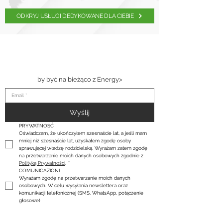
ODKRYJ USŁUGI DEDYKOWANE DLA CIEBIE
ZASUBSKRYBUJ
NASZ
NEWSLETTER
by być na bieżąco z Energy>
Wyślij
PRYWATNOŚĆ
Oświadczam, że ukończyłem szesnaście lat, a jeśli mam 
mniej niż szesnaście lat, uzyskałem zgodę osoby 
sprawującej władzę rodzicielską. Wyrażam zatem zgodę 
na przetwarzanie moich danych osobowych zgodnie z 
Polityką Prywatności
.
*
COMUNICAZIONI
Wyrażam zgodę na przetwarzanie moich danych 
osobowych. W celu wysyłania newslettera oraz 
komunikacji telefonicznej (SMS, WhatsApp, połączenie 
głosowe)