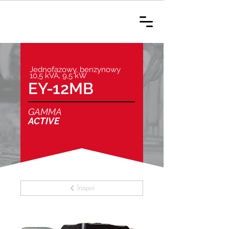
Jednofazowy, benzynowy
10,5 kVA, 9,5 kW
EY-12MB
GAMMA
ACTIVE
Înapoi