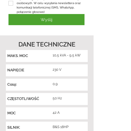
osobowych. W celu wysyłania newslettera oraz 
komunikacji telefonicznej (SMS, WhatsApp, 
połączenie głosowe)
Wyślij
DANE TECHNICZNE
10,5 kVA - 9,5 kW
MAKS. MOC
230 V
NAPIĘCIE
0,9
Cosφ:
50 Hz
CZĘSTOTLIWOŚĆ
42 A
MOC
B&S 18HP
SILNIK: