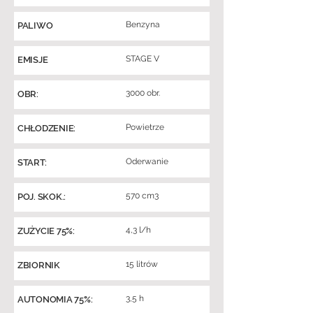
Benzyna
PALIWO
STAGE V
EMISJE
3000 obr.
OBR:
Powietrze
CHŁODZENIE:
Oderwanie
START:
570 cm3
POJ. SKOK.:
4,3 l/h
ZUŻYCIE 75%:
15 litrów
ZBIORNIK
3,5 h
AUTONOMIA 75%: