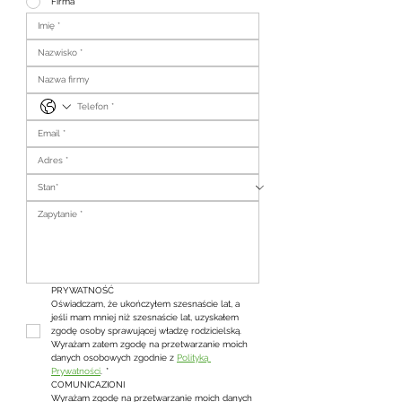
Firma
PRYWATNOŚĆ
Oświadczam, że ukończyłem szesnaście lat, a 
jeśli mam mniej niż szesnaście lat, uzyskałem 
zgodę osoby sprawującej władzę rodzicielską. 
Wyrażam zatem zgodę na przetwarzanie moich 
danych osobowych zgodnie z 
Polityką 
Prywatności
.
*
COMUNICAZIONI
Wyrażam zgodę na przetwarzanie moich danych 