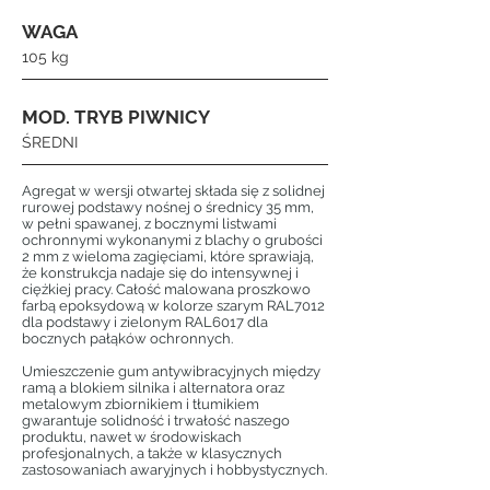
WAGA
105 kg
MOD. TRYB PIWNICY
ŚREDNI
Agregat w wersji otwartej składa się z solidnej
rurowej podstawy nośnej o średnicy 35 mm,
w pełni spawanej, z bocznymi listwami
ochronnymi wykonanymi z blachy o grubości
2 mm z wieloma zagięciami, które sprawiają,
że konstrukcja nadaje się do intensywnej i
ciężkiej pracy. Całość malowana proszkowo
farbą epoksydową w kolorze szarym RAL7012
dla podstawy i zielonym RAL6017 dla
bocznych pałąków ochronnych.
Umieszczenie gum antywibracyjnych między
ramą a blokiem silnika i alternatora oraz
metalowym zbiornikiem i tłumikiem
gwarantuje solidność i trwałość naszego
produktu, nawet w środowiskach
profesjonalnych, a także w klasycznych
zastosowaniach awaryjnych i hobbystycznych.