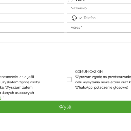
Firma
COMUNICAZIONI
snaście lat, a jeśli 
Wyrażam zgodę na przetwarzanie
, uzyskałem zgodę osoby 
celu wysyłania newslettera oraz k
ską. Wyrażam zatem 
WhatsApp, połączenie głosowe)
h danych osobowych 
i
.
*
Wyślij