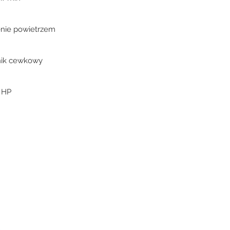
nie powietrzem
nik cewkowy
4 HP