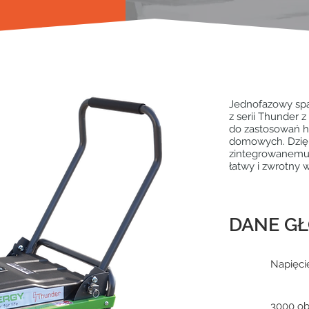
Jednofazowy sp
z serii Thunder 
do zastosowań 
domowych. Dzię
zintegrowanemu
łatwy i zwrotny w
DANE G
Napięci
3000 o