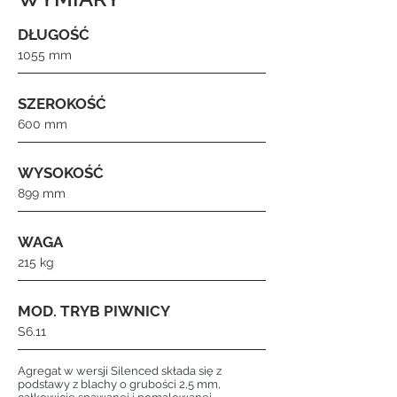
DŁUGOŚĆ
1055 mm
SZEROKOŚĆ
600 mm
WYSOKOŚĆ
899 mm
WAGA
215 kg
MOD. TRYB PIWNICY
S6.11
Agregat w wersji Silenced składa się z
podstawy z blachy o grubości 2,5 mm,