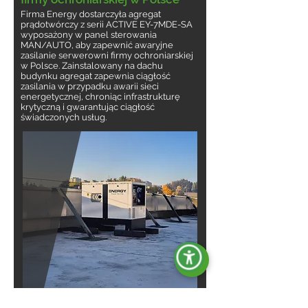
Firma Energy dostarczyła agregat
prądotwórczy z serii ACTIVE EY-7MDE-SA
wyposażony w panel sterowania
MAN/AUTO, aby zapewnić awaryjne
zasilanie serwerowni firmy ochroniarskiej
w Polsce. Zainstalowany na dachu
budynku agregat zapewnia ciągłość
zasilania w przypadku awarii sieci
energetycznej, chroniąc infrastrukturę
krytyczną i gwarantując ciągłość
świadczonych usług.