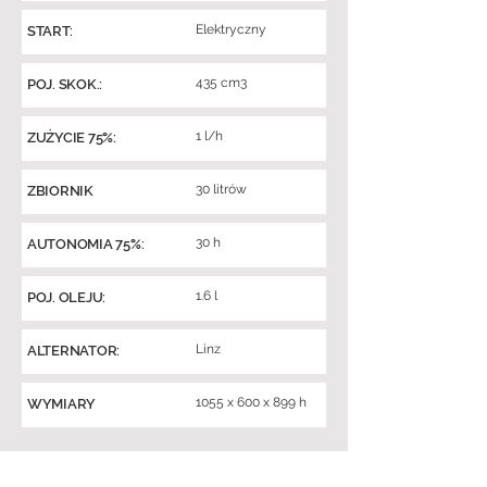
Elektryczny
START:
435 cm3
POJ. SKOK.:
1 l/h
ZUŻYCIE 75%:
30 litrów
ZBIORNIK
30 h
AUTONOMIA 75%:
1.6 l
POJ. OLEJU:
Linz
ALTERNATOR:
1055 x 600 x 899 h
WYMIARY