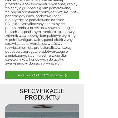
całkowicie spawanej i pomalowanej
proszkami epoksydowymi, wyciszonej kabiny
z blachy o grubości 1,5 mm pomalowanej
zielonymi proszkami epoksydowymi RAL6017,
podczas gdy dach, podstawa i panel
elektryczny są pomalowane na szaro
RAL7012. Certyfikowany centralny de
podnoszenia, 4 drzwi serwisowe na długich
bokach ze specjalnymi zamkami, 30-litrowy
zbiornik wewnętrzny, kompaktowe wymiary i
w pełni konfigurowalny panel elektryczny
sprawiają, że ta wersja jest właściwym
rozwiązaniem dla profesjonalistów, którzy
potrzebują agregatu prądotwórczego o
zmniejszonych wymiarach, a także dla
użytkowników końcowych do użytku
awaryjnego w domach prywatnych.
POBIERZ KARTĘ TECHNICZNĄ
SPECYFIKACJE
PRODUKTU