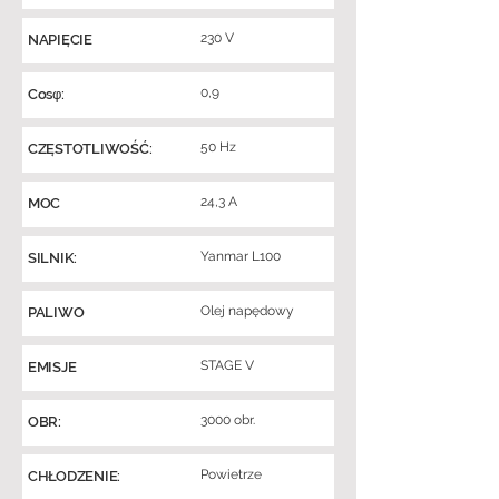
230 V
NAPIĘCIE
0,9
Cosφ:
50 Hz
CZĘSTOTLIWOŚĆ:
24,3 A
MOC
Yanmar L100
SILNIK:
Olej napędowy
PALIWO
STAGE V
EMISJE
3000 obr.
OBR:
Powietrze
CHŁODZENIE: