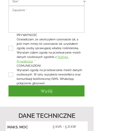
PRYWATNOŚĆ
Oświadczam, że ukończyłem szesnaście lat, a 
jeśli mam mniej niż szesnaście lat, uzyskałem 
zgodę osoby sprawującej władzę rodzicielską. 
Wyrażam zatem zgodę na przetwarzanie moich 
danych osobowych zgodnie z 
Polityką 
Prywatności
.
*
COMUNICAZIONI
Wyrażam zgodę na przetwarzanie moich danych 
osobowych. W celu wysyłania newslettera oraz 
komunikacji telefonicznej (SMS, WhatsApp, 
połączenie głosowe)
Wyślij
DANE TECHNICZNE
5 kVA - 5,6 kW
MAKS. MOC