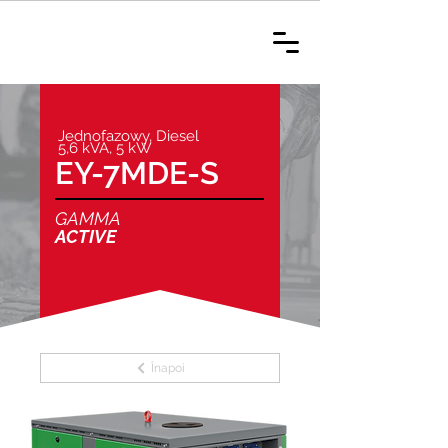
Jednofazowy, Diesel
5,6 kVA, 5 kW
EY-7MDE-S
GAMMA
ACTIVE
Înapoi