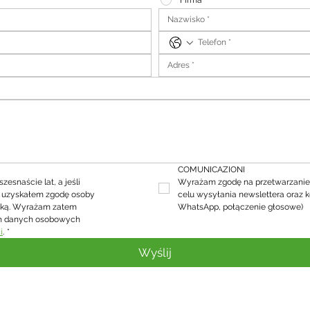
Firma
COMUNICAZIONI
snaście lat, a jeśli 
Wyrażam zgodę na przetwarzanie
, uzyskałem zgodę osoby 
celu wysyłania newslettera oraz k
ską. Wyrażam zatem 
WhatsApp, połączenie głosowe)
h danych osobowych 
i
.
*
Wyślij