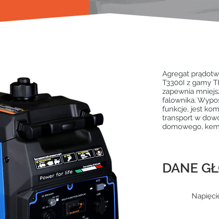
Agregat prądot
T3300I z gamy 
zapewnia mniejsz
falownika. Wypo
funkcje, jest kom
transport w dowo
domowego, kemp
DANE G
Napięci