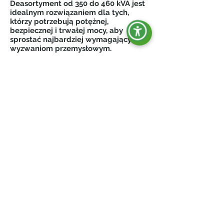
Deasortyment od 350 do 460 kVA jest
idealnym rozwiązaniem dla tych,
którzy potrzebują potężnej,
bezpiecznej i trwałej mocy, aby
sprostać najbardziej wymagającym
wyzwaniom przemysłowym.
Jesteśmy już obecni w kilku krajach!
ChCESZ ZOSTAĆ
NASZYM RESELLEREM?