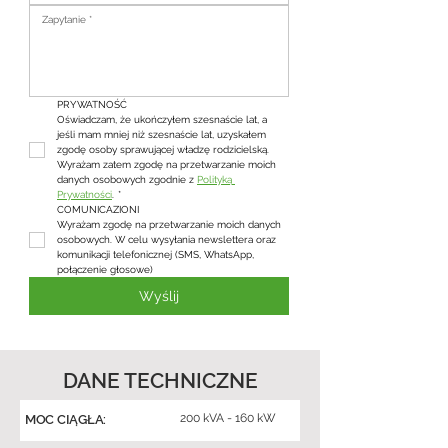
PRYWATNOŚĆ
Oświadczam, że ukończyłem szesnaście lat, a 
jeśli mam mniej niż szesnaście lat, uzyskałem 
zgodę osoby sprawującej władzę rodzicielską. 
Wyrażam zatem zgodę na przetwarzanie moich 
danych osobowych zgodnie z 
Polityką 
Prywatności
.
*
COMUNICAZIONI
Wyrażam zgodę na przetwarzanie moich danych 
osobowych. W celu wysyłania newslettera oraz 
komunikacji telefonicznej (SMS, WhatsApp, 
połączenie głosowe)
Wyślij
DANE TECHNICZNE
200 kVA - 160 kW
MOC CIĄGŁA: