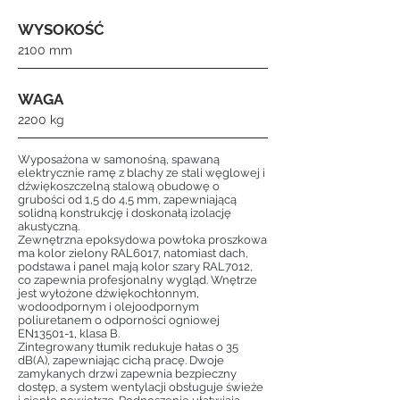
WYSOKOŚĆ
2100 mm
WAGA
2200 kg
Wyposażona w samonośną, spawaną
elektrycznie ramę z blachy ze stali węglowej i
dźwiękoszczelną stalową obudowę o
grubości od 1,5 do 4,5 mm, zapewniającą
solidną konstrukcję i doskonałą izolację
akustyczną.
Zewnętrzna epoksydowa powłoka proszkowa
ma kolor zielony RAL6017, natomiast dach,
podstawa i panel mają kolor szary RAL7012,
co zapewnia profesjonalny wygląd. Wnętrze
jest wyłożone dźwiękochłonnym,
wodoodpornym i olejoodpornym
poliuretanem o odporności ogniowej
EN13501-1, klasa B.
Zintegrowany tłumik redukuje hałas o 35
dB(A), zapewniając cichą pracę. Dwoje
zamykanych drzwi zapewnia bezpieczny
dostęp, a system wentylacji obsługuje świeże