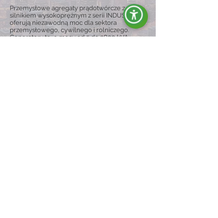
Przemysłowe agregaty prądotwórcze z
silnikiem wysokoprężnym z serii INDUSTRIAL
oferują niezawodną moc dla sektora
przemysłowego, cywilnego i rolniczego.
Generatory te, o mocy od 5 do 2800 kVA,
można dostosować do indywidualnych
potrzeb, są dostępne w wersji otwartej lub
wyciszonej i mogą być wyposażone w wózki
zapewniające większą mobilność,
gwarantując ciągłość pracy nawet w trudnych
warunkach.
Odkryj gamę
ENERGY È SYNONYM OF:
Jakość i niezawodność
Jesteśmy wyspecjalizowanym i
zmotywowanym zespołem, który produkuje
i dystrybuuje agregaty prądotwórcze na
rynku międzynarodowym, gwarantując
jakość, niezawodność i profesjonalizm.