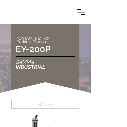
200 kVA, 160 kW
Perkins, Stage 0
EY-200P
GAMMA
INDUSTRIAL
Înapoi