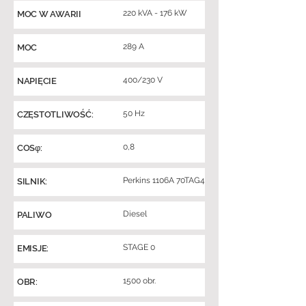
220 kVA - 176 kW
MOC W AWARII
289 A
MOC
400/230 V
NAPIĘCIE
50 Hz
CZĘSTOTLIWOŚĆ:
0,8
COSφ:
Perkins 1106A 70TAG4
SILNIK:
Diesel
PALIWO
STAGE 0
EMISJE:
1500 obr.
OBR: