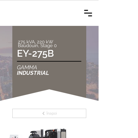
275 kVA, 220 kW
Baudouin, Stage 0
EY-275B
GAMMA
INDUSTRIAL
Înapoi