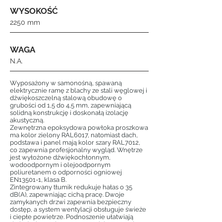
WYSOKOŚĆ
2250 mm
WAGA
N.A.
Wyposażony w samonośną, spawaną
elektrycznie ramę z blachy ze stali węglowej i
dźwiękoszczelną stalową obudowę o
grubości od 1,5 do 4,5 mm, zapewniającą
solidną konstrukcję i doskonałą izolację
akustyczną.
Zewnętrzna epoksydowa powłoka proszkowa
ma kolor zielony RAL6017, natomiast dach,
podstawa i panel mają kolor szary RAL7012,
co zapewnia profesjonalny wygląd. Wnętrze
jest wyłożone dźwiękochłonnym,
wodoodpornym i olejoodpornym
poliuretanem o odporności ogniowej
EN13501-1, klasa B.
Zintegrowany tłumik redukuje hałas o 35
dB(A), zapewniając cichą pracę. Dwoje
zamykanych drzwi zapewnia bezpieczny
dostęp, a system wentylacji obsługuje świeże
i ciepłe powietrze. Podnoszenie ułatwiają