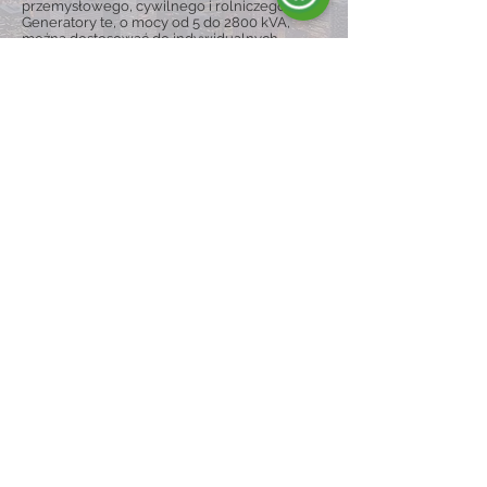
przemysłowego, cywilnego i rolniczego.
Generatory te, o mocy od 5 do 2800 kVA,
można dostosować do indywidualnych
potrzeb, są dostępne w wersji otwartej lub
wyciszonej i mogą być wyposażone w wózki
zapewniające większą mobilność,
gwarantując ciągłość pracy nawet w trudnych
warunkach.
Odkryj gamę
ENERGY È SYNONYM OF:
Jakość i niezawodność
Jesteśmy wyspecjalizowanym i
zmotywowanym zespołem, który produkuje
i dystrybuuje agregaty prądotwórcze na
rynku międzynarodowym, gwarantując
jakość, niezawodność i profesjonalizm.
Innowacyjność i kreatywność
Spoglądamy w przyszłość, utrzymując