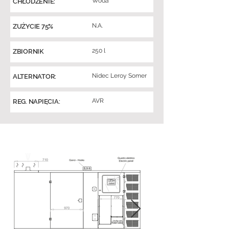
Woda
CHŁODZENIE:
N.A.
ZUŻYCIE 75%
250 l
ZBIORNIK
Nidec Leroy Somer
ALTERNATOR:
AVR
REG. NAPIĘCIA: