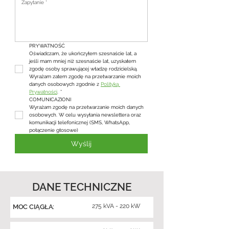
PRYWATNOŚĆ
Oświadczam, że ukończyłem szesnaście lat, a 
jeśli mam mniej niż szesnaście lat, uzyskałem 
zgodę osoby sprawującej władzę rodzicielską. 
Wyrażam zatem zgodę na przetwarzanie moich 
danych osobowych zgodnie z 
Polityką 
Prywatności
.
*
COMUNICAZIONI
Wyrażam zgodę na przetwarzanie moich danych 
osobowych. W celu wysyłania newslettera oraz 
komunikacji telefonicznej (SMS, WhatsApp, 
połączenie głosowe)
Wyślij
DANE TECHNICZNE
275 kVA - 220 kW
MOC CIĄGŁA: