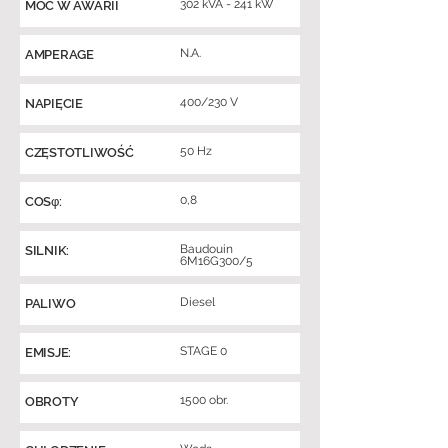
302 kVA - 241 kW
MOC W AWARII
N.A.
AMPERAGE
400/230 V
NAPIĘCIE
50 Hz
CZĘSTOTLIWOŚĆ
0,8
COSφ:
Baudouin
SILNIK:
6M16G300/5
Diesel
PALIWO
STAGE 0
EMISJE:
1500 obr.
OBROTY