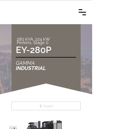
280 kVA, 224 kW
Perkins, Stage 0
EY-280P
GAMMA
INDUSTRIAL
Înapoi