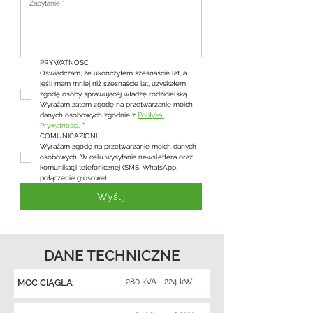
PRYWATNOŚĆ
Oświadczam, że ukończyłem szesnaście lat, a 
jeśli mam mniej niż szesnaście lat, uzyskałem 
zgodę osoby sprawującej władzę rodzicielską. 
Wyrażam zatem zgodę na przetwarzanie moich 
danych osobowych zgodnie z 
Polityką 
Prywatności
.
*
COMUNICAZIONI
Wyrażam zgodę na przetwarzanie moich danych 
osobowych. W celu wysyłania newslettera oraz 
komunikacji telefonicznej (SMS, WhatsApp, 
połączenie głosowe)
Wyślij
DANE TECHNICZNE
280 kVA - 224 kW
MOC CIĄGŁA: