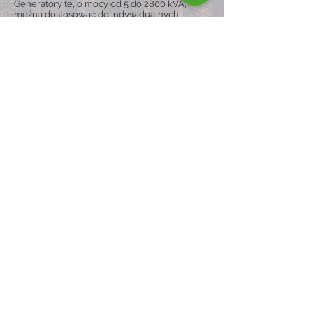
Generatory te, o mocy od 5 do 2800 kVA,
można dostosować do indywidualnych
potrzeb, są dostępne w wersji otwartej lub
wyciszonej i mogą być wyposażone w wózki
zapewniające większą mobilność,
gwarantując ciągłość pracy nawet w trudnych
warunkach.
Odkryj gamę
ENERGY È SYNONYM OF:
Jakość i niezawodność
Jesteśmy wyspecjalizowanym i
zmotywowanym zespołem, który produkuje
i dystrybuuje agregaty prądotwórcze na
rynku międzynarodowym, gwarantując
jakość, niezawodność i profesjonalizm.
Innowacyjność i kreatywność
Spoglądamy w przyszłość, utrzymując
kreatywność i rozwiązania idące z duchem