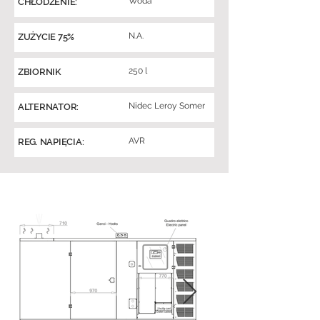
Woda
CHŁODZENIE:
N.A.
ZUŻYCIE 75%
250 l
ZBIORNIK
Nidec Leroy Somer
ALTERNATOR:
AVR
REG. NAPIĘCIA: