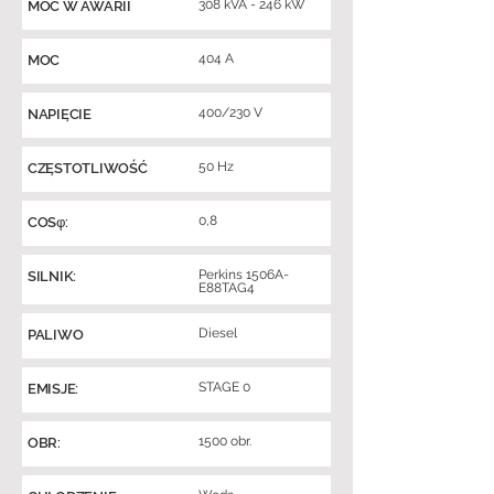
308 kVA - 246 kW
MOC W AWARII
404 A
MOC
400/230 V
NAPIĘCIE
50 Hz
CZĘSTOTLIWOŚĆ
0,8
COSφ:
Perkins 1506A-
SILNIK:
E88TAG4
Diesel
PALIWO
STAGE 0
EMISJE:
1500 obr.
OBR: