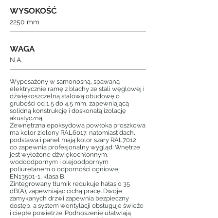
WYSOKOŚĆ
2250 mm
WAGA
N.A.
Wyposażony w samonośną, spawaną
elektrycznie ramę z blachy ze stali węglowej i
dźwiękoszczelną stalową obudowę o
grubości od 1,5 do 4,5 mm, zapewniającą
solidną konstrukcję i doskonałą izolację
akustyczną.
Zewnętrzna epoksydowa powłoka proszkowa
ma kolor zielony RAL6017, natomiast dach,
podstawa i panel mają kolor szary RAL7012,
co zapewnia profesjonalny wygląd. Wnętrze
jest wyłożone dźwiękochłonnym,
wodoodpornym i olejoodpornym
poliuretanem o odporności ogniowej
EN13501-1, klasa B.
Zintegrowany tłumik redukuje hałas o 35
dB(A), zapewniając cichą pracę. Dwoje
zamykanych drzwi zapewnia bezpieczny
dostęp, a system wentylacji obsługuje świeże
i ciepłe powietrze. Podnoszenie ułatwiają