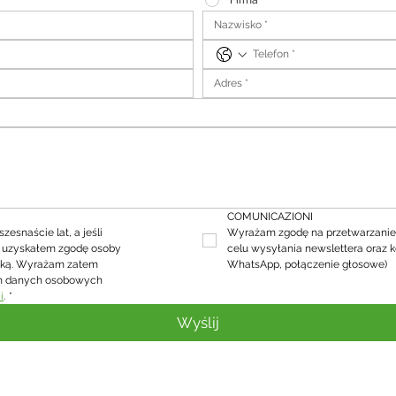
Firma
COMUNICAZIONI
snaście lat, a jeśli 
Wyrażam zgodę na przetwarzanie
, uzyskałem zgodę osoby 
celu wysyłania newslettera oraz k
ską. Wyrażam zatem 
WhatsApp, połączenie głosowe)
h danych osobowych 
i
.
*
Wyślij