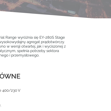
rial Range wyróżnia się EY-280S Stage
 wysokowydajny agregat prądotwórczy.
o w wersji otwartej, jak i wyciszonej z
ycznym, spełnia potrzeby sektora
ilnego i przemysłowego.
ŁÓWNE
e 400/230 V
.