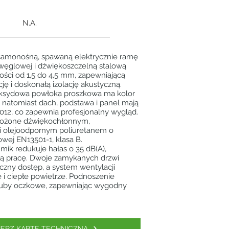
N.A.
amonośną, spawaną elektrycznie ramę
i węglowej i dźwiękoszczelną stalową
ści od 1,5 do 4,5 mm, zapewniającą
cję i doskonałą izolację akustyczną.
ksydowa powłoka proszkowa ma kolor
 natomiast dach, podstawa i panel mają
012, co zapewnia profesjonalny wygląd.
łożone dźwiękochłonnym,
 olejoodpornym poliuretanem o
wej EN13501-1, klasa B.
mik redukuje hałas o 35 dB(A),
hą pracę. Dwoje zamykanych drzwi
czny dostęp, a system wentylacji
 i ciepłe powietrze. Podnoszenie
śruby oczkowe, zapewniając wygodny
IERZ KARTĘ TECHNICZNĄ