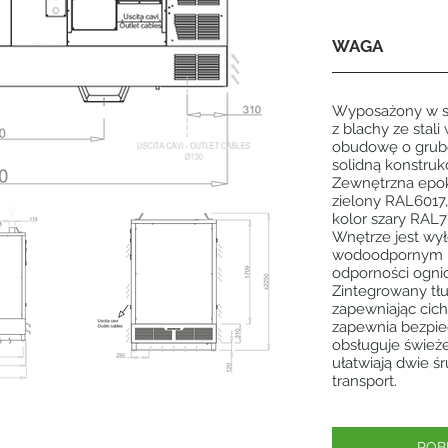
WAGA
Wyposażony w s
z blachy ze stal
obudowę o grubo
solidną konstruk
Zewnętrzna epo
zielony RAL6017,
kolor szary RAL7
Wnętrze jest wy
wodoodpornym i
odporności ognio
Zintegrowany tłu
zapewniając cic
zapewnia bezpie
obsługuje świeże
ułatwiają dwie 
transport.
POB