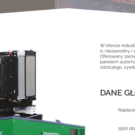
W ofercie Indust
0, niezawodny i
Oferowany zarówn
panelem automat
rolniczego, cyw
DANE G
Napięci
1500 obr