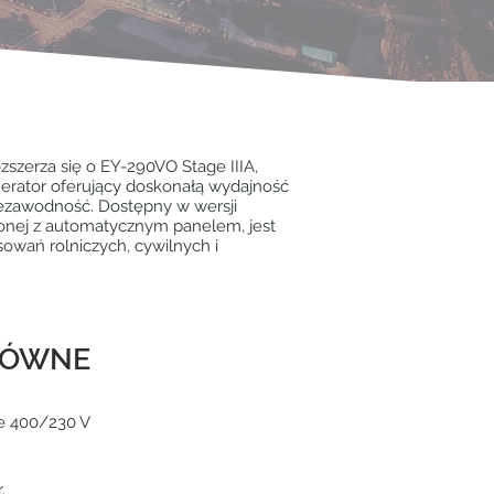
rozszerza się o EY-290VO Stage IIIA,
erator oferujący doskonałą wydajność
ezawodność. Dostępny w wersji
zonej z automatycznym panelem, jest
sowań rolniczych, cywilnych i
ŁÓWNE
e 400/230 V
.