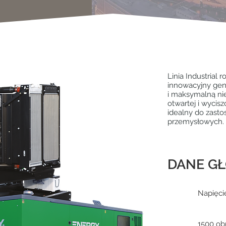
Linia Industrial 
innowacyjny gen
i maksymalną ni
otwartej i wycis
idealny do zasto
przemysłowych.
DANE G
Napięci
1500 obr