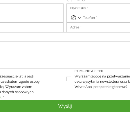
Firma
COMUNICAZIONI
snaście lat, a jeśli 
Wyrażam zgodę na przetwarzanie
, uzyskałem zgodę osoby 
celu wysyłania newslettera oraz k
ską. Wyrażam zatem 
WhatsApp, połączenie głosowe)
h danych osobowych 
i
.
*
Wyślij