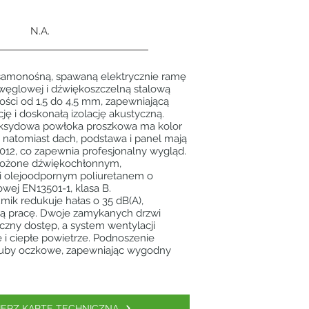
N.A.
amonośną, spawaną elektrycznie ramę
i węglowej i dźwiękoszczelną stalową
ści od 1,5 do 4,5 mm, zapewniającą
cję i doskonałą izolację akustyczną.
ksydowa powłoka proszkowa ma kolor
 natomiast dach, podstawa i panel mają
012, co zapewnia profesjonalny wygląd.
łożone dźwiękochłonnym,
 olejoodpornym poliuretanem o
wej EN13501-1, klasa B.
mik redukuje hałas o 35 dB(A),
hą pracę. Dwoje zamykanych drzwi
czny dostęp, a system wentylacji
 i ciepłe powietrze. Podnoszenie
śruby oczkowe, zapewniając wygodny
IERZ KARTĘ TECHNICZNĄ