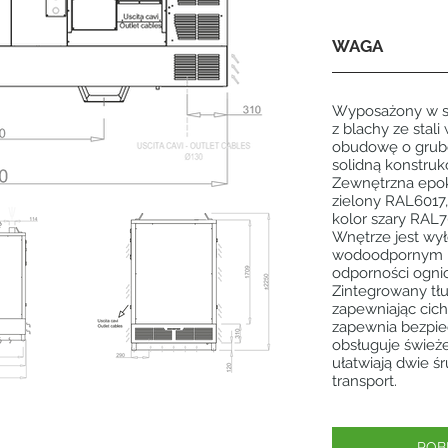
WAGA
Wyposażony w s
z blachy ze stal
obudowę o grubo
solidną konstruk
Zewnętrzna epo
zielony RAL6017,
kolor szary RAL7
Wnętrze jest wy
wodoodpornym i
odporności ognio
Zintegrowany tłu
zapewniając cic
zapewnia bezpie
obsługuje świeże
ułatwiają dwie 
transport.
POB