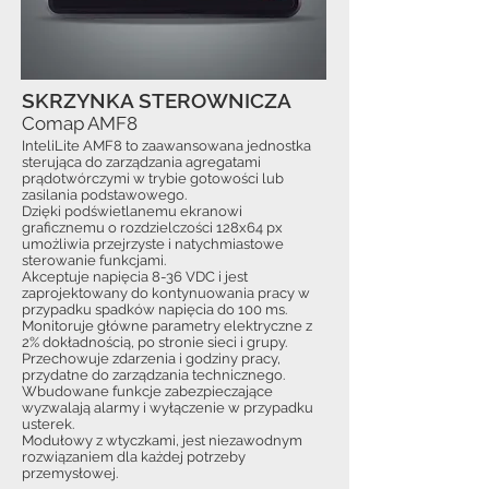
SKRZYNKA STEROWNICZA
Comap AMF8
InteliLite AMF8 to zaawansowana jednostka
sterująca do zarządzania agregatami
prądotwórczymi w trybie gotowości lub
zasilania podstawowego.
Dzięki podświetlanemu ekranowi
graficznemu o rozdzielczości 128x64 px
umożliwia przejrzyste i natychmiastowe
sterowanie funkcjami.
Akceptuje napięcia 8-36 VDC i jest
zaprojektowany do kontynuowania pracy w
przypadku spadków napięcia do 100 ms.
Monitoruje główne parametry elektryczne z
2% dokładnością, po stronie sieci i grupy.
Przechowuje zdarzenia i godziny pracy,
przydatne do zarządzania technicznego.
Wbudowane funkcje zabezpieczające
wyzwalają alarmy i wyłączenie w przypadku
usterek.
Modułowy z wtyczkami, jest niezawodnym
rozwiązaniem dla każdej potrzeby
przemysłowej.