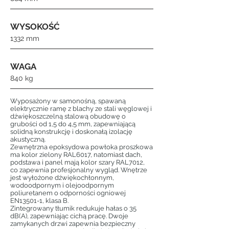
WYSOKOŚĆ
1332 mm
WAGA
840 kg
Wyposażony w samonośną, spawaną
elektrycznie ramę z blachy ze stali węglowej i
dźwiękoszczelną stalową obudowę o
grubości od 1,5 do 4,5 mm, zapewniającą
solidną konstrukcję i doskonałą izolację
akustyczną.
Zewnętrzna epoksydowa powłoka proszkowa
ma kolor zielony RAL6017, natomiast dach,
podstawa i panel mają kolor szary RAL7012,
co zapewnia profesjonalny wygląd. Wnętrze
jest wyłożone dźwiękochłonnym,
wodoodpornym i olejoodpornym
poliuretanem o odporności ogniowej
EN13501-1, klasa B.
Zintegrowany tłumik redukuje hałas o 35
dB(A), zapewniając cichą pracę. Dwoje
zamykanych drzwi zapewnia bezpieczny