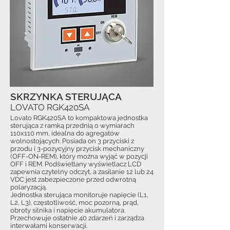
SKRZYNKA STERUJĄCA
LOVATO RGK420SA
Lovato RGK420SA to kompaktowa jednostka
sterująca z ramką przednią o wymiarach
110x110 mm, idealna do agregatów
wolnostojących. Posiada on 3 przyciski z
przodu i 3-pozycyjny przycisk mechaniczny
(OFF-ON-REM), który można wyjąć w pozycji
OFF i REM. Podświetlany wyświetlacz LCD
zapewnia czytelny odczyt, a zasilanie 12 lub 24
VDC jest zabezpieczone przed odwrotną
polaryzacją.
Jednostka sterująca monitoruje napięcie (L1,
L2, L3), częstotliwość, moc pozorną, prąd,
obroty silnika i napięcie akumulatora.
Przechowuje ostatnie 40 zdarzeń i zarządza
interwałami konserwacji.