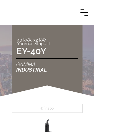
40 kVA, 32 kW
Yanmar, Stage II
EY-40Y
GAMMA
INDUSTRIAL
Înapoi