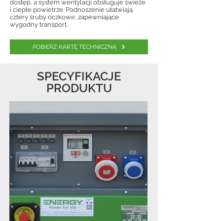
dostęp, a system wentylacji obsługuje świeże
i ciepłe powietrze. Podnoszenie ułatwiają
cztery śruby oczkowe, zapewniające
wygodny transport.
POBIERZ KARTĘ TECHNICZNĄ
SPECYFIKACJE
PRODUKTU