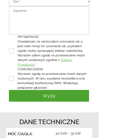
PRYWATNOŚĆ
Oświadczam, że ukończyłem szesnaście lat, a 
jeśli mam mniej niż szesnaście lat, uzyskałem 
zgodę osoby sprawującej władzę rodzicielską. 
Wyrażam zatem zgodę na przetwarzanie moich 
danych osobowych zgodnie z 
Polityką 
Prywatności
.
*
COMUNICAZIONI
Wyrażam zgodę na przetwarzanie moich danych 
osobowych. W celu wysyłania newslettera oraz 
komunikacji telefonicznej (SMS, WhatsApp, 
połączenie głosowe)
Wyślij
DANE TECHNICZNE
40 kVA - 32 kW
MOC CIĄGŁA: