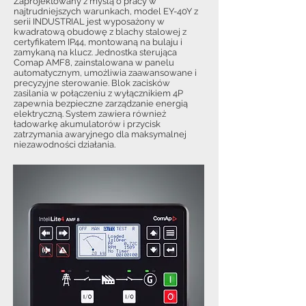
Zaprojektowany z myślą o pracy w
najtrudniejszych warunkach, model EY-40Y z
serii INDUSTRIAL jest wyposażony w
kwadratową obudowę z blachy stalowej z
certyfikatem IP44, montowaną na bulaju i
zamykaną na klucz. Jednostka sterująca
Comap AMF8, zainstalowana w panelu
automatycznym, umożliwia zaawansowane i
precyzyjne sterowanie. Blok zacisków
zasilania w połączeniu z wyłącznikiem 4P
zapewnia bezpieczne zarządzanie energią
elektryczną. System zawiera również
ładowarkę akumulatorów i przycisk
zatrzymania awaryjnego dla maksymalnej
niezawodności działania.