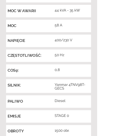
44 kVA - 35 kW
MOC W AWARII
58 A
MOC
400/230 V
NAPIĘCIE
50 Hz
CZĘSTOTLIWOŚĆ:
0,8
COSφ:
Yanmar 4TNV98T-
SILNIK:
GECS
Diesel
PALIWO
STAGE 0
EMISJE
1500 obr.
OBROTY