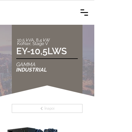
10,5 kVA, 8,4 kW
Kohler, Stage V
EY-10,5LWS
GAMMA
INDUSTRIAL
Înapoi