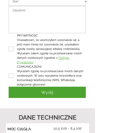
PRYWATNOŚĆ
Oświadczam, że ukończyłem szesnaście lat, a 
jeśli mam mniej niż szesnaście lat, uzyskałem 
zgodę osoby sprawującej władzę rodzicielską. 
Wyrażam zatem zgodę na przetwarzanie moich 
danych osobowych zgodnie z 
Polityką 
Prywatności
.
*
COMUNICAZIONI
Wyrażam zgodę na przetwarzanie moich danych 
osobowych. W celu wysyłania newslettera oraz 
komunikacji telefonicznej (SMS, WhatsApp, 
połączenie głosowe)
Wyślij
DANE TECHNICZNE
10,5 kVA - 8,4 kW
MOC CIĄGŁA: