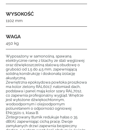
WYSOKOŚĆ
1102 mm
WAGA
450 kg
Wyposażony w samonośną, spawaną
elektrycznie ramę z blachy ze stali węglowej
oraz dźwiękoszczelną stalową obudowę o
grubości od 1,5 do 4,5 mm, zapewniającą
solidną konstrukcję i doskonałą izolację
akustyczną.
Zewnętrzna epoksydowa powłoka proszkowa
ma kolor zielony RAL6017, natomiast dach,
podstawa i panel mają kolor szary RAL7012,
co zapewnia profesjonalny wygląd. Wnętrze
jest wyłożone dźwiękochłonnym,
wodoodpornym i olejoodpornym
poliuretanem o odporności ogniowej
EN13501-1, klasa B.
Zintegrowany tłumik redukuje hałas o 35
dB(A), zapewniając cichą pracę. Dwoje
zamykanych drzwi zapewnia bezpieczny