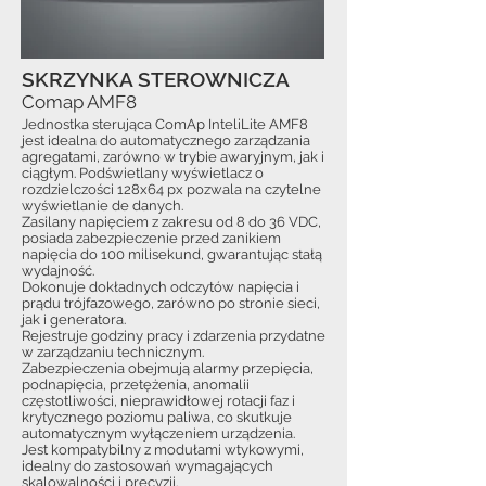
SKRZYNKA STEROWNICZA
Comap AMF8
Jednostka sterująca ComAp InteliLite AMF8
jest idealna do automatycznego zarządzania
agregatami, zarówno w trybie awaryjnym, jak i
ciągłym. Podświetlany wyświetlacz o
rozdzielczości 128x64 px pozwala na czytelne
wyświetlanie de danych.
Zasilany napięciem z zakresu od 8 do 36 VDC,
posiada zabezpieczenie przed zanikiem
napięcia do 100 milisekund, gwarantując stałą
wydajność.
Dokonuje dokładnych odczytów napięcia i
prądu trójfazowego, zarówno po stronie sieci,
jak i generatora.
Rejestruje godziny pracy i zdarzenia przydatne
w zarządzaniu technicznym.
Zabezpieczenia obejmują alarmy przepięcia,
podnapięcia, przetężenia, anomalii
częstotliwości, nieprawidłowej rotacji faz i
krytycznego poziomu paliwa, co skutkuje
automatycznym wyłączeniem urządzenia.
Jest kompatybilny z modułami wtykowymi,
idealny do zastosowań wymagających
skalowalności i precyzji.