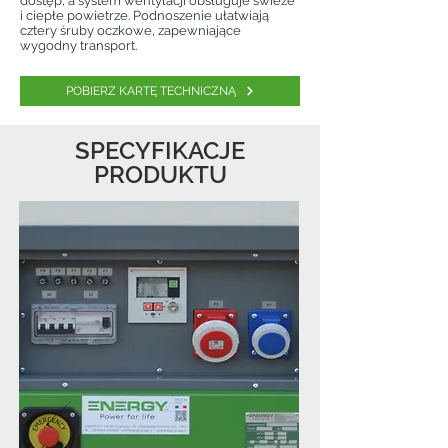
dostęp, a system wentylacji obsługuje świeże
i ciepłe powietrze. Podnoszenie ułatwiają
cztery śruby oczkowe, zapewniające
wygodny transport.
POBIERZ KARTĘ TECHNICZNĄ
SPECYFIKACJE
PRODUKTU