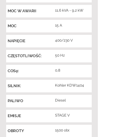
11,6 kVA - 9,2 kW
MOC W AWARII
15 A
MOC
400/230 V
NAPIĘCIE
50 Hz
CZĘSTOTLIWOŚĆ:
0,8
COSφ:
Kohler KDW1404
SILNIK:
Diesel
PALIWO
STAGE V
EMISJE
1500 obr.
OBROTY