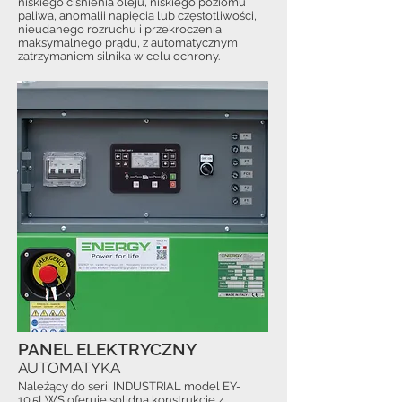
niskiego ciśnienia oleju, niskiego poziomu
paliwa, anomalii napięcia lub częstotliwości,
nieudanego rozruchu i przekroczenia
maksymalnego prądu, z automatycznym
zatrzymaniem silnika w celu ochrony.
PANEL ELEKTRYCZNY
AUTOMATYKA
Należący do serii INDUSTRIAL model EY-
10.5LWS oferuje solidną konstrukcję z